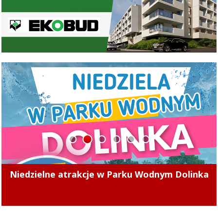
1
2
3
4
5
6
Powstanie nowa ścieżka pieszo-rowerowa