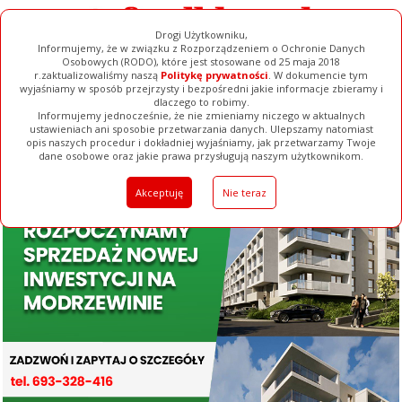
Drogi Użytkowniku,
Informujemy, że w związku z Rozporządzeniem o Ochronie Danych
Osobowych (RODO), które jest stosowane od 25 maja 2018
r.zaktualizowaliśmy naszą
Politykę prywatności
. W dokumencie tym
wyjaśniamy w sposób przejrzysty i bezpośredni jakie informacje zbieramy i
dlaczego to robimy.
Informujemy jednocześnie, że nie zmieniamy niczego w aktualnych
ustawieniach ani sposobie przetwarzania danych. Ulepszamy natomiast
opis naszych procedur i dokładniej wyjaśniamy, jak przetwarzamy Twoje
Galerie
Filmy
Baza Firm
Ogłoszenia
Pełna Wersja
dane osobowe oraz jakie prawa przysługują naszym użytkownikom.
Akceptuję
Nie teraz