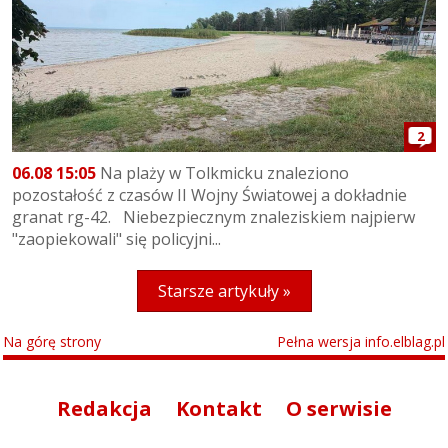
2
06.08 15:05
Na plaży w Tolkmicku znaleziono
pozostałość z czasów II Wojny Światowej a dokładnie
granat rg-42. Niebezpiecznym znaleziskiem najpierw
"zaopiekowali" się policyjni...
Starsze artykuły »
Na górę strony
Pełna wersja info.elblag.pl
Redakcja
Kontakt
O serwisie