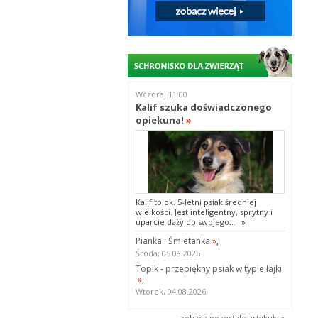
Wczoraj 11:00
Kalif szuka doświadczonego
opiekuna!
»
Kalif to ok. 5-letni psiak średniej
wielkości. Jest inteligentny, sprytny i
uparcie dąży do swojego...
»
Pianka i Śmietanka
»
,
Środa, 05.08.2026
Topik - przepiękny psiak w typie łajki
»
,
Wtorek, 04.08.2026
zobacz pozostale artykuły
»