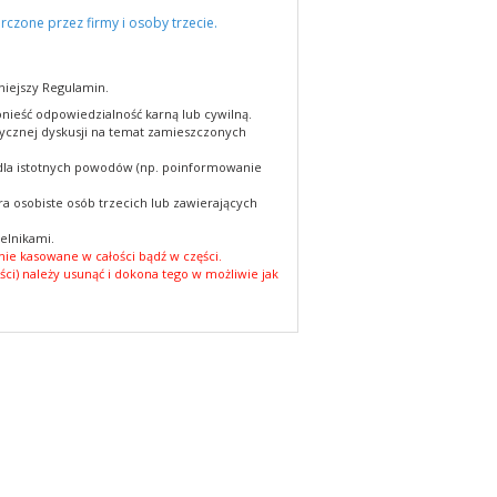
rczone przez firmy i osoby trzecie.
niejszy Regulamin.
nieść odpowiedzialność karną lub cywilną.
cznej dyskusji na temat zamieszczonych
 dla istotnych powodów (np. poinformowanie
a osobiste osób trzecich lub zawierających
elnikami.
ie kasowane w całości bądź w części.
ści) należy usunąć i dokona tego w możliwie jak