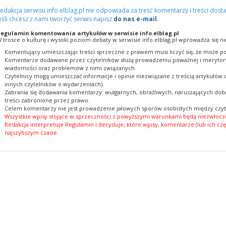
edakcja serwisu info.elblag.pl nie odpowiada za treść komentarzy i treści dosta
eśli chcesz z nami tworzyć serwis napisz
do nas e-mail.
egulamin komentowania artykułów w serwisie info.elblag.pl
 trosce o kulturę i wysoki poziom debaty w serwisie info.elblag.pl wprowadza się ni
Komentujący umieszczając treści sprzeczne z prawem musi liczyć się, że może po
Komentarze dodawane przez czytelników służą prowadzeniu poważnej i merytory
wiadomości oraz problemów z nimi związanych.
Czytelnicy mogą umieszczać informacje i opinie niezwiązane z treścią artykułów
innych czytelników o wydarzeniach).
Zabrania się dodawania komentarzy: wulgarnych, obraźliwych, naruszających dobr
treści zabronione przez prawo.
Celem komentarzy nie jest prowadzenie jałowych sporów osobistych między czyt
Wszystkie wpisy stojące w sprzeczności z powyższymi warunkami będą niezwłoczn
Redakcja interpretuje Regulamin i decyduje, które wpisy, komentarze (lub ich czę
najszybszym czasie.