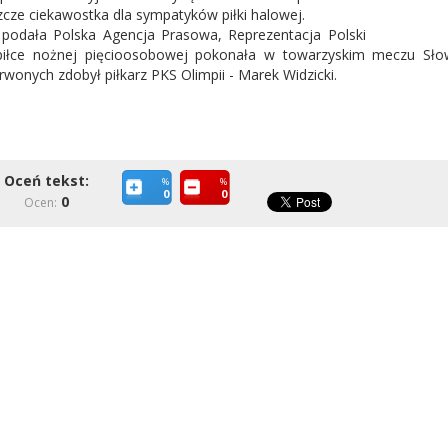
zcze ciekawostka dla sympatyków piłki halowej.
 podała Polska Agencja Prasowa, Reprezentacja Polski
iłce nożnej pięcioosobowej pokonała w towarzyskim meczu Słow
rwonych zdobył piłkarz PKS Olimpii - Marek Widzicki.
Oceń tekst:
%
%
0
0
0
Ocen: