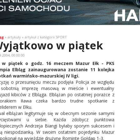
ąg
» artykuły » artykuł z kategorii SPORT
yjątkowo w piątek
9.2004, 00:00:00
ż w piątek o godz. 16 meczem Mazur Ełk - PKS
impia Elbląg zainaugurowana zostanie 11 kolejka
tkań warmińsko-mazurskiej IV ligi.
yzję o przesunięciu meczu podjęła Policja ze względu
 sobotnią imprezę masową w mieście i ewentualny
yjazd kibiców z Elbląga. Elblążan po ostatniej porażce z
ziorakiem Iława czeka bardzo trudne spotkanie z
eliderem w Ełku.
al elblążan legitymuje się w obecnym sezonie samymi
ycięstwami u siebie. Każda zdobycz punktowa
opiecznych Andrzeja Biangi byłaby sporym sukcesem i
ą niespodzianką. W swoim ostatnim pojedynku Mazur
 pokonał na wyjeździe drużynę Rominte Gołdap 1-3.