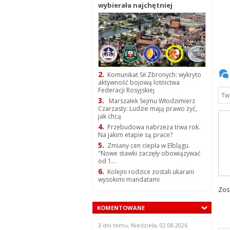
wybierała najchętniej
2.
Komunikat Sił Zbronych: wykryto
aktywność bojową lotnictwa
Federacji Rosyjskiej
3.
Marszałek Sejmu Włodzimierz
Czarzasty: Ludzie mają prawo żyć,
jak chcą
4.
Przebudowa nabrzeża trwa rok.
Na jakim etapie są prace?
5.
Zmiany cen ciepła w Elblągu.
"Nowe stawki zaczęły obowiązywać
od 1...
6.
Kolejni rodzice zostali ukarani
wysokimi mandatami
Zos
KOMENTOWANE
3 dni temu, Niedziela, 02.08.2026