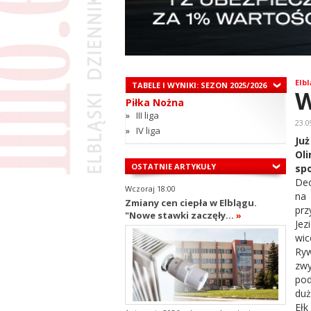
Elbl
TABELE I WYNIKI: SEZON 2025/2026
W
Piłka Nożna
»
III liga
23.0
»
IV liga
Ju
Ol
OSTATNIE ARTYKUŁY
spo
Dec
Wczoraj 18:00
na
Zmiany cen ciepła w Elblągu.
prz
"Nowe stawki zaczęły...
»
Je
wic
Ryw
zw
pod
duż
Ełk