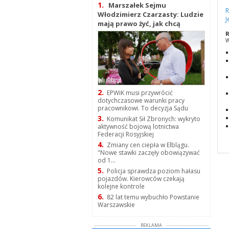
1.
Marszałek Sejmu
R
Włodzimierz Czarzasty: Ludzie
J
mają prawo żyć, jak chcą
R
W
2.
EPWiK musi przywrócić
dotychczasowe warunki pracy
pracownikowi. To decyzja Sądu
3.
Komunikat Sił Zbronych: wykryto
aktywność bojową lotnictwa
Federacji Rosyjskiej
4.
Zmiany cen ciepła w Elblągu.
"Nowe stawki zaczęły obowiązywać
od 1...
5.
Policja sprawdza poziom hałasu
pojazdów. Kierowców czekają
kolejne kontrole
6.
82 lat temu wybuchło Powstanie
Warszawskie
REKLAMA