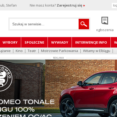
ub, Stefan
Nie masz konta?
Zarejestruj się
»
ogłoszenia
WYBORY
SPOŁECZNE
WYWIADY
INTERWENCJE INFO
W
lążanie
Kino
Teatr
Mistrzowie Parkowania
Witamy w Elblągu
REKLAMA