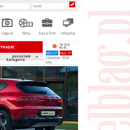
zdjęcia
filmy
baza firm
reklama
22°
YPADKI
Min. 0°
Max. 0°
pozostałe
Ciśnienie: 1014
kategorie
hPa