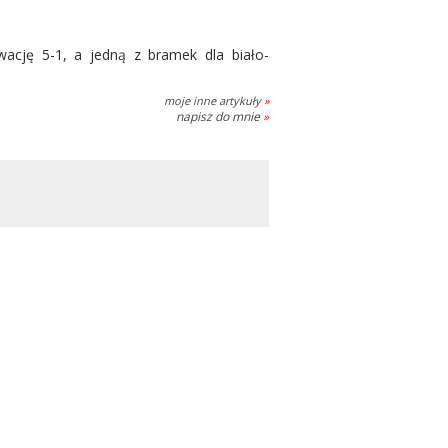
ację 5-1, a jedną z bramek dla biało-
moje inne artykuły
»
napisz do mnie
»