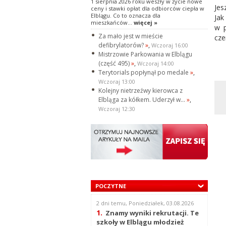
1 sierpnia 2026 roku weszły w życie nowe
Jes
ceny i stawki opłat dla odbiorców ciepła w
Elblągu. Co to oznacza dla
Jak
mieszkańców...
więcej »
w p
Za mało jest w mieście
cze
defibrylatorów?
»
,
Wczoraj 16:00
Mistrzowie Parkowania w Elblągu
(część 495)
»
,
Wczoraj 14:00
Terytorials popłynął po medale
»
,
Wczoraj 13:00
Kolejny nietrzeźwy kierowca z
Elbląga za kółkem. Uderzył w...
»
,
Wczoraj 12:30
POCZYTNE
2 dni temu, Poniedziałek, 03.08.2026
1.
Znamy wyniki rekrutacji. Te
szkoły w Elblągu młodzież