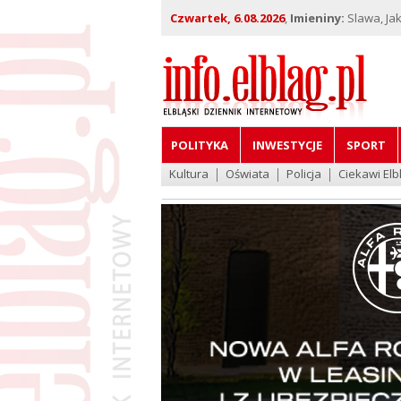
Czwartek, 6.08.2026
,
Imieniny:
Slawa, Jak
POLITYKA
INWESTYCJE
SPORT
Kultura
Oświata
Policja
Ciekawi Elb