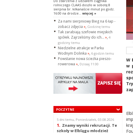
Do zdarzenia z udziałem ciągnika
rolniczego CLAAS doszło w sobotę 8
sierpnia br. kilkanaście minut po godz.
16:00 na drodze...
więcej »
Za nami sierpniowy Bieg na 6 łap -
zobacz zdjęcia
»
,
Godzinę temu
Tak zarabiają szefowie miejskich
spółek. Zajrzeliśmy do ich...
»
,
4
godziny temu
Niedzielne atrakcje w Parku
Wodnym Dolinka
»
,
6 godzin temu
Powstanie nowa ścieżka pieszo-
W E
rowerowa
»
,
Dzisiaj 11:00
w p
roz
spo
Tr
zap
POCZYTNE
Elb
imp
5 dni temu, Poniedziałek, 03.08.2026
kra
1.
Znamy wyniki rekrutacji. Te
szkoły w Elblągu młodzież
Fou