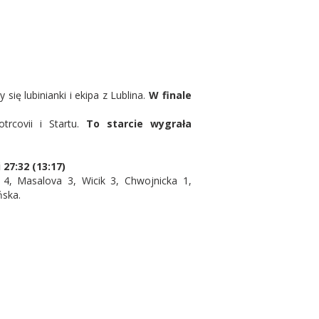
się lubinianki i ekipa z Lublina.
W finale
trcovii i Startu.
To starcie wygrała
27:32 (13:17)
k 4, Masalova 3, Wicik 3, Chwojnicka 1,
ńska.