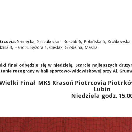
trcovia:
Sarnecka, Szczukocka - Roszak 6, Polańska 5, Królikowsk
zina 3, Haric 2, Byzdra 1, Cieślak, Grobelna, Masna.
lki finał odbędzie się w niedzielę. Starcie najlepszych druż
tanie rozegrany w hali sportowo-widowiskowej przy Al. Grunw
Wielki Finał MKS Krasoń Piotrcovia Piotrkó
Lubin
Niedziela godz. 15.0