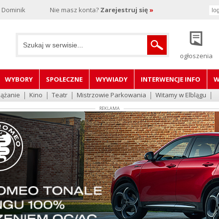
, Dominik
Nie masz konta?
Zarejestruj się
»
ogłoszenia
WYBORY
SPOŁECZNE
WYWIADY
INTERWENCJE INFO
W
lążanie
Kino
Teatr
Mistrzowie Parkowania
Witamy w Elblągu
REKLAMA