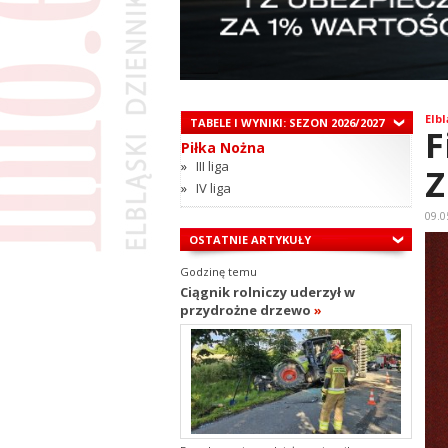
Elbl
TABELE I WYNIKI: SEZON 2026/2027
F
Piłka Nożna
»
III liga
Z
»
IV liga
09.0
OSTATNIE ARTYKUŁY
Godzinę temu
Ciągnik rolniczy uderzył w
przydrożne drzewo
»