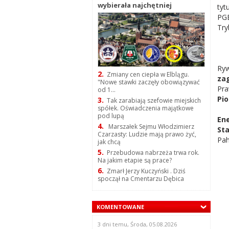
wybierała najchętniej
tyt
PG
Try
Ryw
2.
Zmiany cen ciepła w Elblągu.
zag
"Nowe stawki zaczęły obowiązywać
Pra
od 1...
Pio
3.
Tak zarabiają szefowie miejskich
spółek. Oświadczenia majątkowe
pod lupą
Ene
4.
Marszałek Sejmu Włodzimierz
St
Czarzasty: Ludzie mają prawo żyć,
Pah
jak chcą
5.
Przebudowa nabrzeża trwa rok.
Na jakim etapie są prace?
6.
Zmarł Jerzy Kuczyński . Dziś
spoczął na Cmentarzu Dębica
KOMENTOWANE
3 dni temu, Środa, 05.08.2026