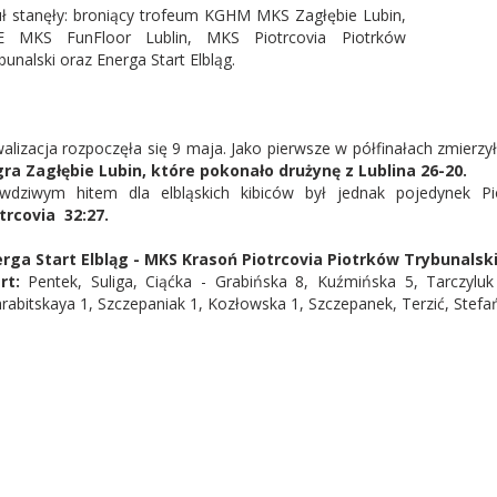
uł stanęły: broniący trofeum KGHM MKS Zagłębie Lubin,
E MKS FunFloor Lublin, MKS Piotrcovia Piotrków
bunalski oraz Energa Start Elbląg.
alizacja rozpoczęła się 9 maja. Jako pierwsze w półfinałach zmierzyły 
ra Zagłębie Lubin, które pokonało drużynę z Lublina 26-20.
wdziwym hitem dla elbląskich kibiców był jednak pojedynek Pio
trcovia 32:27.
rga Start Elbląg - MKS Krasoń Piotrcovia Piotrków Trybunalski 
art:
Pentek, Suliga, Ciąćka - Grabińska 8, Kuźmińska 5, Tarczylu
rabitskaya 1, Szczepaniak 1, Kozłowska 1, Szczepanek, Terzić, Stefa