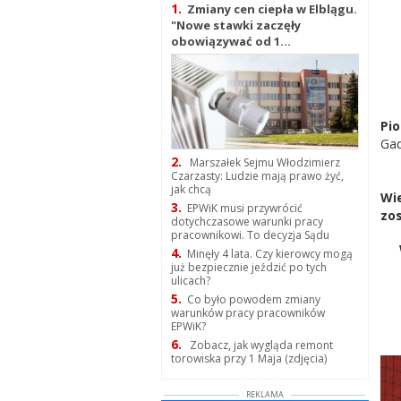
1.
Zmiany cen ciepła w Elblągu.
"Nowe stawki zaczęły
obowiązywać od 1...
Pio
Gad
2.
Marszałek Sejmu Włodzimierz
Czarzasty: Ludzie mają prawo żyć,
jak chcą
Wie
3.
EPWiK musi przywrócić
zos
dotychczasowe warunki pracy
pracownikowi. To decyzja Sądu
4.
Minęły 4 lata. Czy kierowcy mogą
już bezpiecznie jeździć po tych
ulicach?
5.
Co było powodem zmiany
warunków pracy pracowników
EPWiK?
6.
Zobacz, jak wygląda remont
torowiska przy 1 Maja (zdjęcia)
REKLAMA