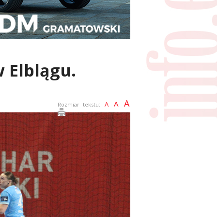
 Elblągu.
A
A
A
Rozmiar tekstu: