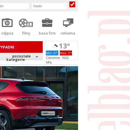
zdjęcia
filmy
baza firm
reklama
13°
YPADKI
Min. 0°
Max. 0°
pozostałe
Ciśnienie: 1022
kategorie
hPa