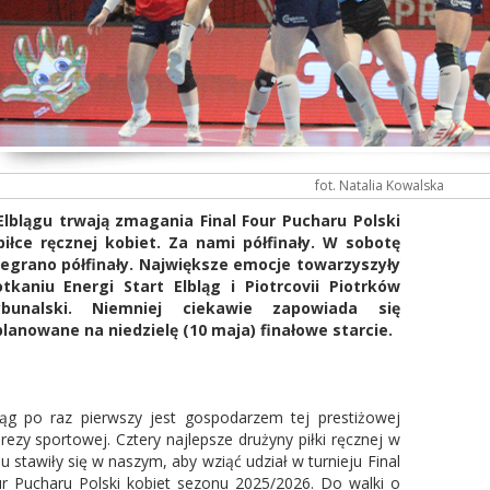
fot. Natalia Kowalska
lblągu trwają zmagania Final Four Pucharu Polski
iłce ręcznej kobiet. Za nami półfinały. W sobotę
egrano półfinały. Największe emocje towarzyszyły
tkaniu Energi Start Elbląg i Piotrcovii Piotrków
ybunalski. Niemniej ciekawie zapowiada się
lanowane na niedzielę (10 maja) finałowe starcie.
ląg po raz pierwszy jest gospodarzem tej prestiżowej
rezy sportowej. Cztery najlepsze drużyny piłki ręcznej w
ju stawiły się w naszym, aby wziąć udział w turnieju Final
r Pucharu Polski kobiet sezonu 2025/2026. Do walki o