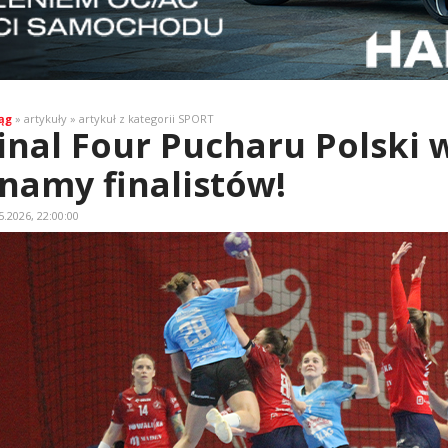
ąg
» artykuły » artykuł z kategorii SPORT
inal Four Pucharu Polski w
namy finalistów!
5.2026, 22:00:00