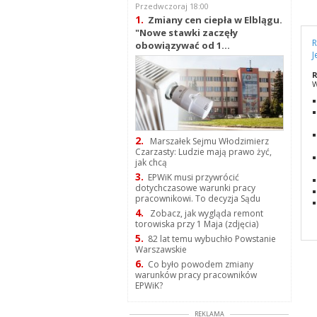
Przedwczoraj 18:00
1.
Zmiany cen ciepła w Elblągu.
"Nowe stawki zaczęły
R
obowiązywać od 1...
J
R
W
2.
Marszałek Sejmu Włodzimierz
Czarzasty: Ludzie mają prawo żyć,
jak chcą
3.
EPWiK musi przywrócić
dotychczasowe warunki pracy
pracownikowi. To decyzja Sądu
4.
Zobacz, jak wygląda remont
torowiska przy 1 Maja (zdjęcia)
5.
82 lat temu wybuchło Powstanie
Warszawskie
6.
Co było powodem zmiany
warunków pracy pracowników
EPWiK?
REKLAMA