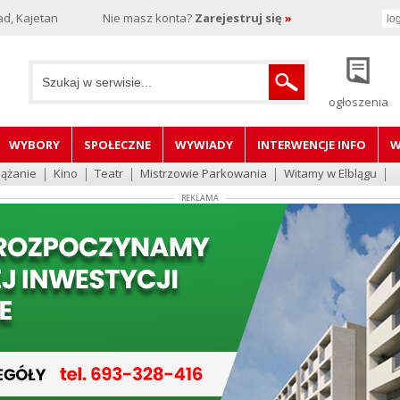
d, Kajetan
Nie masz konta?
Zarejestruj się
»
ogłoszenia
WYBORY
SPOŁECZNE
WYWIADY
INTERWENCJE INFO
W
lążanie
Kino
Teatr
Mistrzowie Parkowania
Witamy w Elblągu
REKLAMA