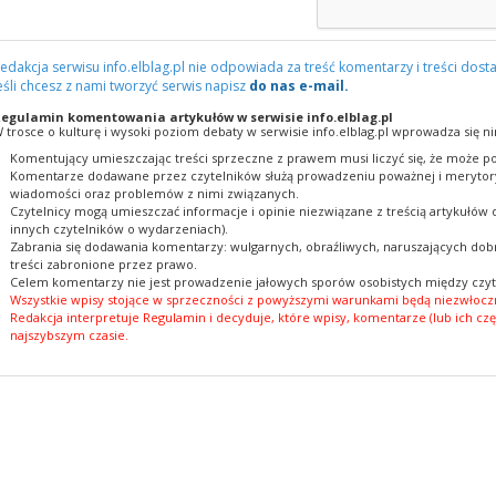
edakcja serwisu info.elblag.pl nie odpowiada za treść komentarzy i treści dosta
eśli chcesz z nami tworzyć serwis napisz
do nas e-mail.
egulamin komentowania artykułów w serwisie info.elblag.pl
 trosce o kulturę i wysoki poziom debaty w serwisie info.elblag.pl wprowadza się ni
Komentujący umieszczając treści sprzeczne z prawem musi liczyć się, że może po
Komentarze dodawane przez czytelników służą prowadzeniu poważnej i merytory
wiadomości oraz problemów z nimi związanych.
Czytelnicy mogą umieszczać informacje i opinie niezwiązane z treścią artykułów
innych czytelników o wydarzeniach).
Zabrania się dodawania komentarzy: wulgarnych, obraźliwych, naruszających dobr
treści zabronione przez prawo.
Celem komentarzy nie jest prowadzenie jałowych sporów osobistych między czyt
Wszystkie wpisy stojące w sprzeczności z powyższymi warunkami będą niezwłoczn
Redakcja interpretuje Regulamin i decyduje, które wpisy, komentarze (lub ich czę
najszybszym czasie.