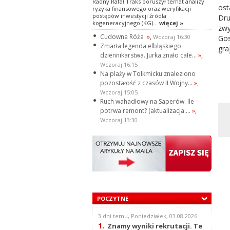
Radny Rafał Traks poruszył temat analizy
ost
ryzyka finansowego oraz weryfikacji
postępów inwestycji źródła
Dr
kogeneracyjnego (KG)...
więcej »
zwy
Cudowna Róża
»
,
Wczoraj 16:30
Gos
Zmarła legenda elbląskiego
gra
dziennikarstwa. Jurka znało całe...
»
,
Wczoraj 16:15
Na plaży w Tolkmicku znaleziono
pozostałość z czasów II Wojny...
»
,
Wczoraj 15:05
Ruch wahadłowy na Saperów. Ile
potrwa remont? (aktualizacja:...
»
,
Wczoraj 13:30
POCZYTNE
3 dni temu, Poniedziałek, 03.08.2026
1.
Znamy wyniki rekrutacji. Te