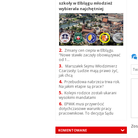
szkoły w Elblągu młodzież
wybierała najchętniej
2.
Zmiany cen ciepła w Elblągu.
"Nowe stawki zaczęły obowiązywać
od 1...
3.
Marszałek Sejmu Włodzimierz
Czarzasty: Ludzie mają prawo żyć,
jak chcą
4.
Przebudowa nabrzeża trwa rok.
Na jakim etapie są prace?
5.
Kolejni rodzice zostali ukarani
wysokimi mandatami
6.
EPWiK musi przywrócić
dotychczasowe warunki pracy
pracownikowi. To decyzja Sądu
Zos
KOMENTOWANE