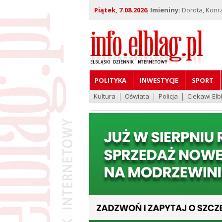
Piątek, 7.08.2026
,
Imieniny:
Dorota, Konra
POLITYKA
INWESTYCJE
SPORT
Kultura
Oświata
Policja
Ciekawi Elb