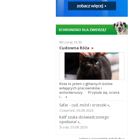
Wczoraj 16:30
Cudowna Róża
»
Róża to jeden z głównych kotów
witających pracowników i
wolontariuszy. Przytula się, ociera
i...
»
Safar - cud, miód i orzeszki
»
,
Czwartek, 06.08.2026
Kalif szuka doświadczonego
opiekuna!
»
,
Środa, 05.08.2026
zobacz pozostale artykuły
»