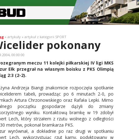
ąg
» artykuły » artykuł z kategorii SPORT
icelider pokonany
9.2004, 00:00:00
ozegranym meczu 11 kolejki piłkarskiej IV ligi MKS
ur Ełk przegrał na własnym boisku z PKS Olimpią
ląg 2:3 (2-2).
żyna Andrzeja Biangi znakomicie rozpoczęła spotkanie
iceliderem tabeli, prowadząc po 6 minutach 2-0, po
mkach Artura Chrzonowskiego oraz Rafała Lepki. Mimo
talnego początku gospodarze dążyli do zmiany
korzystnego wyniku. Kontaktową bramkę w 19 zdobył
ert Lech, który strzałem z rzutu wolnego z odległości
 30 metrów, pokonał bramkarza PKS.
ur wyrównał, a dokładnie po raz drugi w spotkaniu
ert Lech, wykorzystując rzut karny, podyktowany w