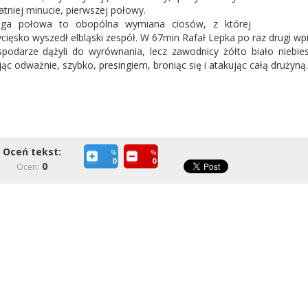
atniej minucie, pierwszej połowy.
uga połowa to obopólna wymiana ciosów, z której
cięsko wyszedł elbląski zespół. W 67min Rafał Lepka po raz drugi wpisa
podarze dążyli do wyrównania, lecz zawodnicy żółto biało niebies
jąc odważnie, szybko, presingiem, broniąc się i atakując całą drużyną.
Oceń tekst:
%
%
0
0
0
Ocen: