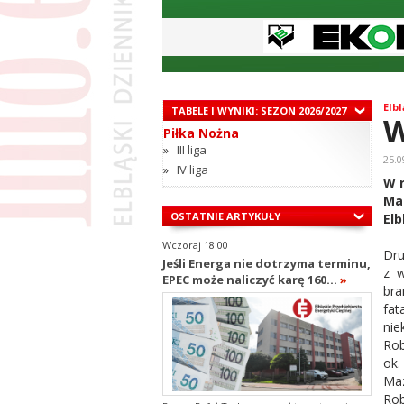
Elbl
TABELE I WYNIKI: SEZON 2026/2027
W
Piłka Nożna
»
III liga
25.0
»
IV liga
W r
Maz
OSTATNIE ARTYKUŁY
Elb
Wczoraj 18:00
Dru
Jeśli Energa nie dotrzyma terminu,
z w
EPEC może naliczyć karę 160...
»
bra
fa
nie
Rob
ok.
Maz
Rob