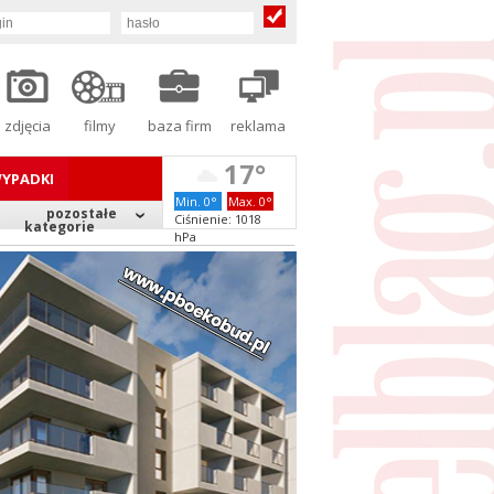
zdjęcia
filmy
baza firm
reklama
17°
YPADKI
Min. 0°
Max. 0°
pozostałe
Ciśnienie: 1018
kategorie
hPa