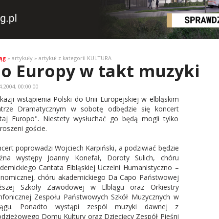
ąg
» artykuły » artykuł z kategorii KULTURA
o Europy w takt muzyki
4.2004, 00:00:00
kazji wstąpienia Polski do Unii Europejskiej w elbląskim
trze Dramatycznym w sobotę odbędzie się koncert
taj Europo". Niestety wysłuchać go będą mogli tylko
roszeni goście.
cert poprowadzi Wojciech Karpiński, a podziwiać będzie
na występy Joanny Konefał, Doroty Sulich, chóru
demickiego Cantata Elbląskiej Uczelni Humanistyczno –
nomicznej, chóru akademickiego Da Capo Państwowej
ższej Szkoły Zawodowej w Elblągu oraz Orkiestry
fonicznej Zespołu Państwowych Szkół Muzycznych w
blągu. Ponadto wystąpi zespól muzyki dawnej z
dzieżowego Domu Kultury oraz Dziecięcy Zespół Pieśni