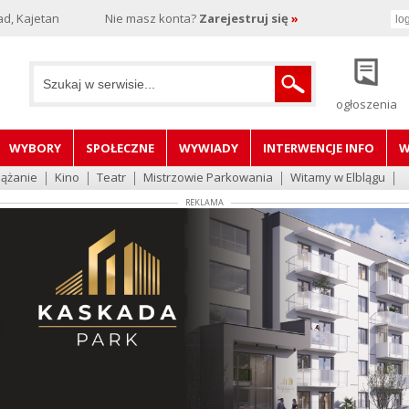
d, Kajetan
Nie masz konta?
Zarejestruj się
»
ogłoszenia
WYBORY
SPOŁECZNE
WYWIADY
INTERWENCJE INFO
W
lążanie
Kino
Teatr
Mistrzowie Parkowania
Witamy w Elblągu
REKLAMA