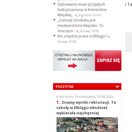
i T
Ślubowania nowo przyjętych
funkcjonariuszy w Komendzie
Miejskiej...
»
,
6 godzin temu
„Zamiast chodnika jest
nieutwardzone klepisko. To
znacząco...
»
,
Dzisiaj 13:00
Kto znajdzie prace w Elblągu?
»
,
Dzisiaj 12:00
POCZYTNE
4 dni temu, Poniedziałek, 03.08.2026
1.
Znamy wyniki rekrutacji. Te
szkoły w Elblągu młodzież
wybierała najchętniej