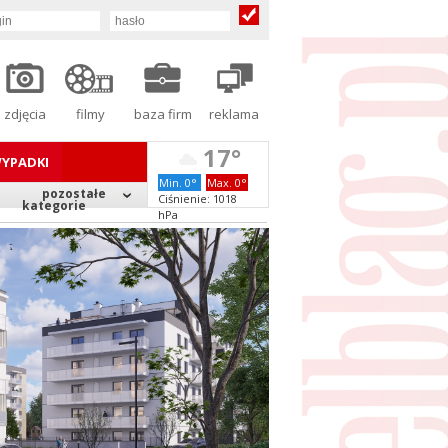
zdjęcia
filmy
baza firm
reklama
17°
YPADKI
Min. 0°
Max. 0°
pozostałe
Ciśnienie: 1018
kategorie
hPa