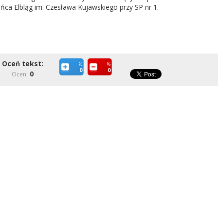
ańca Elbląg im. Czesława Kujawskiego przy SP nr 1.
Oceń tekst:
%
%
0
0
0
Ocen: