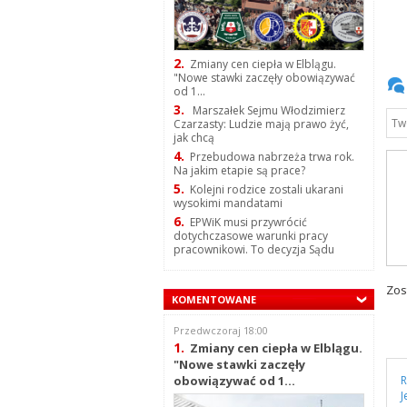
2.
Zmiany cen ciepła w Elblągu.
"Nowe stawki zaczęły obowiązywać
od 1...
3.
Marszałek Sejmu Włodzimierz
Czarzasty: Ludzie mają prawo żyć,
jak chcą
4.
Przebudowa nabrzeża trwa rok.
Na jakim etapie są prace?
5.
Kolejni rodzice zostali ukarani
wysokimi mandatami
6.
EPWiK musi przywrócić
dotychczasowe warunki pracy
pracownikowi. To decyzja Sądu
Zos
KOMENTOWANE
Przedwczoraj 18:00
1.
Zmiany cen ciepła w Elblągu.
"Nowe stawki zaczęły
R
obowiązywać od 1...
J