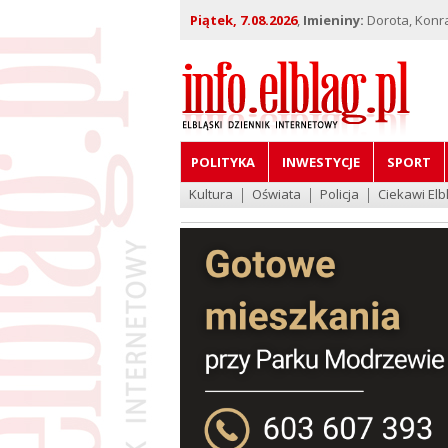
Piątek, 7.08.2026
,
Imieniny:
Dorota, Konra
POLITYKA
INWESTYCJE
SPORT
Kultura
Oświata
Policja
Ciekawi Elb