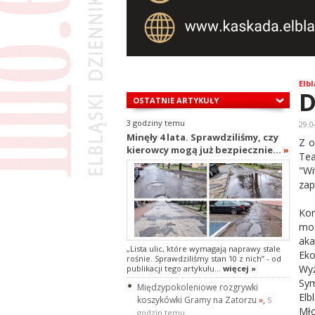
Elbl
D
OSTATNIE ARTYKUŁY
3 godziny temu
29.0
Minęły 4 lata. Sprawdziliśmy, czy
Z o
kierowcy mogą już bezpiecznie...
»
Tea
"Wi
zap
Kon
moż
aka
„Lista ulic, które wymagają naprawy stale
Eko
rośnie. Sprawdziliśmy stan 10 z nich” - od
Wy
publikacji tego artykułu...
więcej »
Sym
Międzypokoleniowe rozgrywki
El
koszykówki Gramy na Zatorzu
»
,
5
Mło
godzin temu