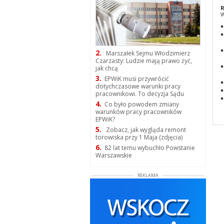
R
W
2.
Marszałek Sejmu Włodzimierz
Czarzasty: Ludzie mają prawo żyć,
jak chcą
3.
EPWiK musi przywrócić
dotychczasowe warunki pracy
pracownikowi. To decyzja Sądu
4.
Co było powodem zmiany
warunków pracy pracowników
EPWiK?
5.
Zobacz, jak wygląda remont
torowiska przy 1 Maja (zdjęcia)
6.
82 lat temu wybuchło Powstanie
Warszawskie
REKLAMA