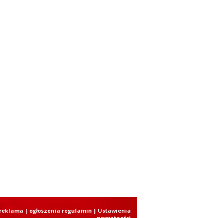
reklama
|
ogłoszenia regulamin
| Ustawienia
prywatności