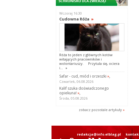
Wczoraj 16:30
Cudowna Róża
»
Róża to jeden z głównych kotów
witających pracowników i
wolontariuszy. Przytula się, ociera
i...
»
Safar - cud, miód i orzeszki
»
,
Czwartek, 06.08.2026
Kalif szuka doświadczonego
opiekuna!
»
,
Środa, 05.08.2026
zobacz pozostale artykuły
»
redakcja@info.elblag.pl
kontak