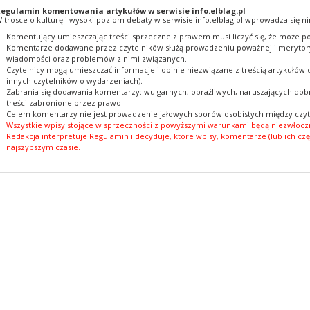
egulamin komentowania artykułów w serwisie info.elblag.pl
 trosce o kulturę i wysoki poziom debaty w serwisie info.elblag.pl wprowadza się ni
Komentujący umieszczając treści sprzeczne z prawem musi liczyć się, że może po
Komentarze dodawane przez czytelników służą prowadzeniu poważnej i merytory
wiadomości oraz problemów z nimi związanych.
Czytelnicy mogą umieszczać informacje i opinie niezwiązane z treścią artykułów
innych czytelników o wydarzeniach).
Zabrania się dodawania komentarzy: wulgarnych, obraźliwych, naruszających dobr
treści zabronione przez prawo.
Celem komentarzy nie jest prowadzenie jałowych sporów osobistych między czyt
Wszystkie wpisy stojące w sprzeczności z powyższymi warunkami będą niezwłoczn
Redakcja interpretuje Regulamin i decyduje, które wpisy, komentarze (lub ich czę
najszybszym czasie.