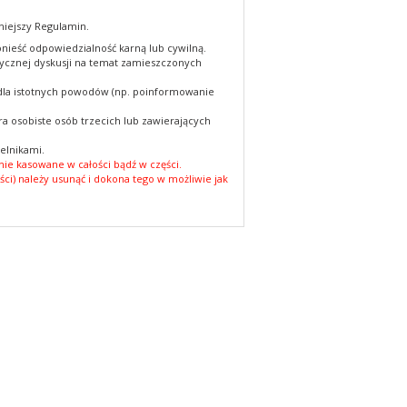
niejszy Regulamin.
nieść odpowiedzialność karną lub cywilną.
cznej dyskusji na temat zamieszczonych
 dla istotnych powodów (np. poinformowanie
a osobiste osób trzecich lub zawierających
elnikami.
ie kasowane w całości bądź w części.
ści) należy usunąć i dokona tego w możliwie jak