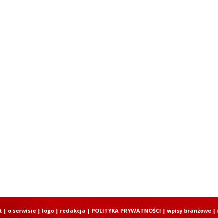
t
|
o serwisie
|
logo
|
redakcja
|
POLITYKA PRYWATNOŚCI
|
wpisy branżowe
|