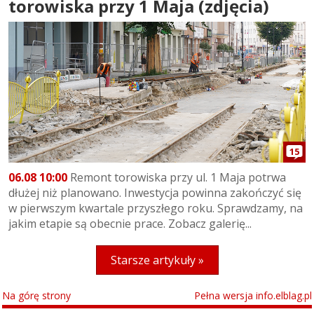
torowiska przy 1 Maja (zdjęcia)
15
06.08 10:00
Remont torowiska przy ul. 1 Maja potrwa
dłużej niż planowano. Inwestycja powinna zakończyć się
w pierwszym kwartale przyszłego roku. Sprawdzamy, na
jakim etapie są obecnie prace. Zobacz galerię...
Starsze artykuły »
Na górę strony
Pełna wersja info.elblag.pl