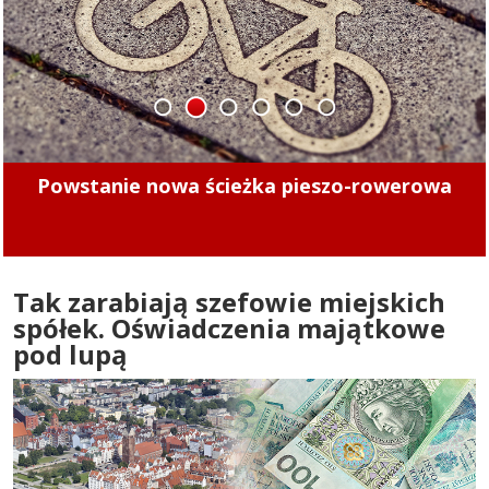
1
2
3
4
5
6
Minęły 4 lata. Sprawdziliśmy, czy kierowcy
mogą już bezpiecznie jeździć po tych ulicach
Tak zarabiają szefowie miejskich
spółek. Oświadczenia majątkowe
pod lupą