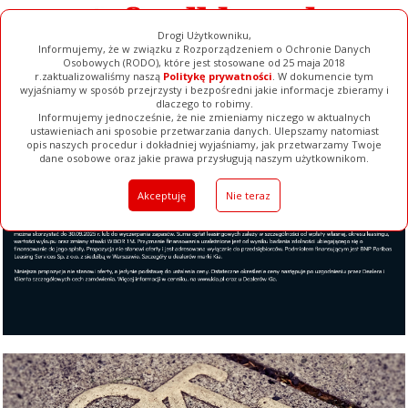
Drogi Użytkowniku,
Informujemy, że w związku z Rozporządzeniem o Ochronie Danych
Osobowych (RODO), które jest stosowane od 25 maja 2018
r.zaktualizowaliśmy naszą
Politykę prywatności
. W dokumencie tym
wyjaśniamy w sposób przejrzysty i bezpośredni jakie informacje zbieramy i
dlaczego to robimy.
Informujemy jednocześnie, że nie zmieniamy niczego w aktualnych
ustawieniach ani sposobie przetwarzania danych. Ulepszamy natomiast
opis naszych procedur i dokładniej wyjaśniamy, jak przetwarzamy Twoje
Galerie
Filmy
Baza Firm
Ogłoszenia
Pełna Wersja
dane osobowe oraz jakie prawa przysługują naszym użytkownikom.
Akceptuję
Nie teraz