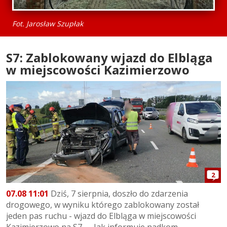
Fot. Jarosław Szupłak
S7: Zablokowany wjazd do Elbląga
w miejscowości Kazimierzowo
2
07.08 11:01
Dziś, 7 sierpnia, doszło do zdarzenia
drogowego, w wyniku którego zablokowany został
jeden pas ruchu - wjazd do Elbląga w miejscowości
Kazimierzowo na S7. Jak informuje nadkom....