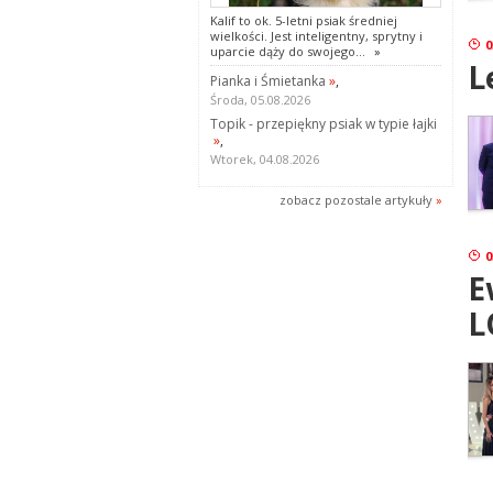
Kalif to ok. 5-letni psiak średniej
wielkości. Jest inteligentny, sprytny i
0
uparcie dąży do swojego...
»
L
Pianka i Śmietanka
»
,
Środa, 05.08.2026
Topik - przepiękny psiak w typie łajki
»
,
Wtorek, 04.08.2026
zobacz pozostale artykuły
»
0
E
L