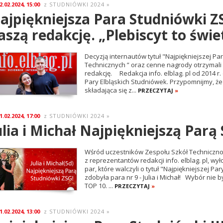
2.02.2024, 15:00
STUDNIÓWKI 2024
»
z
ajpiękniejsza Para Studniówki Z
aszą redakcję. „Plebiscyt to świ
Decyzją internautów tytuł "Najpiękniejszej Pa
Technicznych ” oraz cenne nagrody otrzymali N
redakcję. Redakcja info. elblag. pl od 2014 r.
Pary Elbląskich Studniówek. Przypomnijmy, ż
składająca się z...
PRZECZYTAJ
»
1.02.2024, 17:00
STUDNIÓWKI 2024
»
z
ulia i Michał Najpiękniejszą Par
Wśród uczestników Zespołu Szkół Techniczno-
z reprezentantów redakcji info. elblag. pl, wył
par, które walczyli o tytuł "Najpiękniejszej P
zdobyła para nr 9 - Julia i Michał! Wybór nie b
TOP 10. ...
PRZECZYTAJ
»
1.02.2024, 13:00
STUDNIÓWKI 2024
»
z