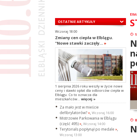
Elbl
S
OSTATNIE ARTYKUŁY
Wczoraj 18:00
1
Zmiany cen ciepła w Elblągu.
N
"Nowe stawki zaczęły...
»
n
p
1 sierpnia 2026 roku weszły w życie nowe
ceny i stawki opłat dla odbiorców ciepła w
Elblągu. Co to oznacza dla
mieszkańców...
więcej »
Za mało jest w mieście
defibrylatorów?
»
,
Wczoraj 16:00
Mistrzowie Parkowania w Elblągu
0
(część 495)
»
,
Wczoraj 14:00
N
Terytorials popłynął po medale
»
,
Wczoraj 13:00