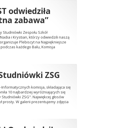
ST odwiedziła
etna zabawa”
ry Studniówki Zespołu Szkół
adia i Krystian, którzy odwiedzili naszą
 organizuje Plebiscyt na Najpiękniejsze
e podczas każdego Balu, Komisja
ą Studniówki ZSG
Informatycznych komisja, składająca się
oniła 10 najbardziej wyróżniających się
ary Studniówki ZSG". Najwiękcej głosów
ył prosty. W galerii prezentujemy zdjęcia