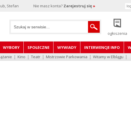
ub, Stefan
Nie masz konta?
Zarejestruj się
»
ogłoszenia
WYBORY
SPOŁECZNE
WYWIADY
INTERWENCJE INFO
W
lążanie
Kino
Teatr
Mistrzowie Parkowania
Witamy w Elblągu