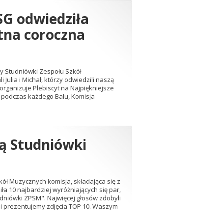
SG odwiedziła
etna coroczna
ry Studniówki Zespołu Szkół
ulia i Michał, którzy odwiedzili naszą
 organizuje Plebiscyt na Najpiękniejsze
e podczas każdego Balu, Komisja
rą Studniówki
ł Muzycznych komisja, składająca się z
iła 10 najbardziej wyróżniających się par,
tudniówki ZPSM". Najwięcej głosów zdobyli
rii prezentujemy zdjęcia TOP 10. Waszym