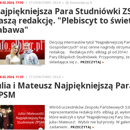
6.02.2024, 17:30
STUDNIÓWKI 2024
»
Komentarzy
1
z
ajpiękniejsza Para Studniówki Z
aszą redakcję. "Plebiscyt to świ
abawa"
Decyzją internautów tytuł "Najpiękniejszej Pa
Gospodarczych” oraz cenne nagrody otrzymali J
redakcję. Redakcja info. elblag. pl od 2014 r.
Pary Elbląskich Studniówek. Przypomnijmy, ż
składająca się z...
PRZECZYTAJ
»
6.02.2024, 11:30
STUDNIÓWKI 2024
»
z
ulia i Mateusz Najpiękniejszą Pa
PSM
Wśród uczestników Zespołu Państwowych Szkó
reprezentantów redakcji info. elblag. pl, wyłon
które walczyli o tytuł "Najpiękniejszej Pary S
Julia i Mateusz! Wybór nie był prosty. W gale
zadaniem...
PRZECZYTAJ
»