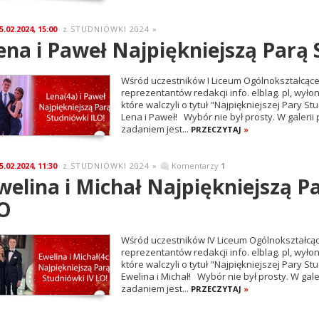
5.02.2024, 15:00
STUDNIÓWKI 2024
»
z
ena i Paweł Najpiękniejszą Parą 
Wśród uczestników I Liceum Ogólnokształcąceg
reprezentantów redakcji info. elblag. pl, wyłon
które walczyli o tytuł "Najpiękniejszej Pary St
Lena i Paweł! Wybór nie był prosty. W galeri
zadaniem jest...
PRZECZYTAJ
»
5.02.2024, 11:30
STUDNIÓWKI 2024
»
Komentarzy
1
z
welina i Michał Najpiękniejszą P
O
Wśród uczestników IV Liceum Ogólnokształcące
reprezentantów redakcji info. elblag. pl, wyłon
które walczyli o tytuł "Najpiękniejszej Pary St
Ewelina i Michał! Wybór nie był prosty. W gal
zadaniem jest...
PRZECZYTAJ
»