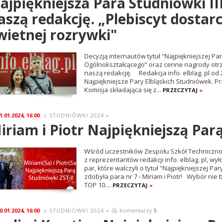
ajpiękniejsza Para Studniówki II
aszą redakcję. „Plebiscyt dostar
wietnej rozrywki"
Decyzją internautów tytuł "Najpiękniejszej Par
Ogólnokształcącego” oraz cenne nagrody otrzy
naszą redakcję. Redakcja info. elblag. pl od 2
Najpiękniejsze Pary Elbląskich Studniówek. P
Komisja składająca się z...
PRZECZYTAJ
»
1.01.2024, 16:00
STUDNIÓWKI 2024
»
z
iriam i Piotr Najpiękniejszą Par
Wśród uczestników Zespołu Szkół Techniczno-
z reprezentantów redakcji info. elblag. pl, wył
par, które walczyli o tytuł "Najpiękniejszej Pa
zdobyła para nr 7 - Miriam i Piotr! Wybór nie 
TOP 10....
PRZECZYTAJ
»
0.01.2024, 16:00
STUDNIÓWKI 2024
»
Komentarzy
5
z