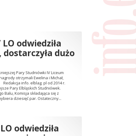
V LO odwiedziła
, dostarczyła dużo
kniejszej Pary Studniówki IV Liceum
agrody otrzymali Ewelina i Michał,
Redakcja info. elblag. pl od 2014 r.
ejsze Pary Elbląskich Studniówek.
 Balu, Komisja składająca się z
biera dziesięć par. Ostateczny...
 LO odwiedziła