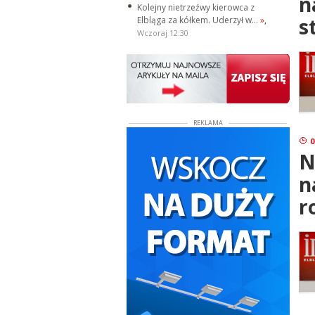
n
Kolejny nietrzeźwy kierowca z
s
Elbląga za kółkem. Uderzył w...
»
,
Wczoraj 12:30
REKLAMA
0
N
n
r