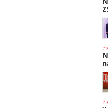
N
Z
3
N
n
2