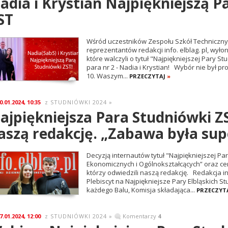
adia i Krystian Najpiękniejszą P
ST
Wśród uczestników Zespołu Szkół Technicznych
reprezentantów redakcji info. elblag. pl, wyłon
które walczyli o tytuł "Najpiękniejszej Pary S
para nr 2 - Nadia i Krystian! Wybór nie był pr
10. Waszym...
PRZECZYTAJ
»
0.01.2024, 10:35
STUDNIÓWKI 2024
»
z
ajpiękniejsza Para Studniówki Z
aszą redakcję. „Zabawa była sup
Decyzją internautów tytuł "Najpiękniejszej Pa
Ekonomicznych i Ogólnokształcących” oraz ce
którzy odwiedzili naszą redakcję. Redakcja inf
Plebiscyt na Najpiękniejsze Pary Elbląskich 
każdego Balu, Komisja składająca...
PRZECZYT
7.01.2024, 12:00
STUDNIÓWKI 2024
»
Komentarzy
4
z