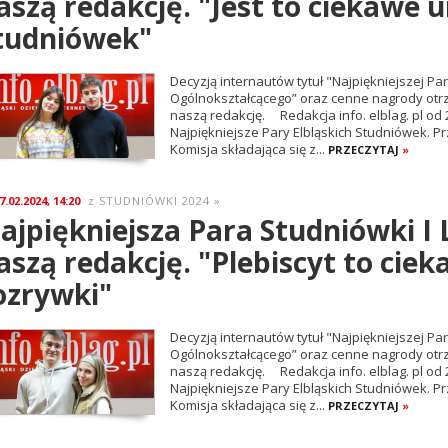
aszą redakcję. "Jest to ciekawe 
tudniówek"
Decyzją internautów tytuł "Najpiękniejszej Par
Ogólnokształcącego” oraz cenne nagrody otrzym
naszą redakcję. Redakcja info. elblag. pl od 2
Najpiękniejsze Pary Elbląskich Studniówek. P
Komisja składająca się z...
PRZECZYTAJ
»
7.02.2024, 14:20
STUDNIÓWKI 2024
»
z
ajpiękniejsza Para Studniówki I 
aszą redakcję. "Plebiscyt to cie
ozrywki"
Decyzją internautów tytuł "Najpiękniejszej Pa
Ogólnokształcącego” oraz cenne nagrody otrzy
naszą redakcję. Redakcja info. elblag. pl od 2
Najpiękniejsze Pary Elbląskich Studniówek. P
Komisja składająca się z...
PRZECZYTAJ
»