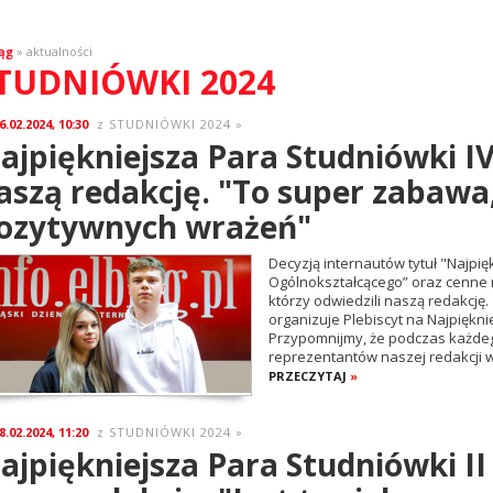
ąg
» aktualności
TUDNIÓWKI 2024
6.02.2024, 10:30
STUDNIÓWKI 2024
»
z
ajpiękniejsza Para Studniówki I
aszą redakcję. "To super zabawa
ozytywnych wrażeń"
Decyzją internautów tytuł "Najpię
Ogólnokształcącego” oraz cenne n
którzy odwiedzili naszą redakcję. 
organizuje Plebiscyt na Najpiękni
Przypomnijmy, że podczas każdego
reprezentantów naszej redakcji wy
PRZECZYTAJ
»
8.02.2024, 11:20
STUDNIÓWKI 2024
»
z
ajpiękniejsza Para Studniówki II