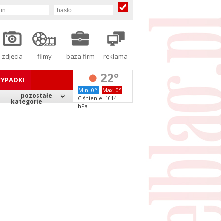
zdjęcia
filmy
baza firm
reklama
22°
YPADKI
Min. 0°
Max. 0°
pozostałe
Ciśnienie: 1014
kategorie
hPa