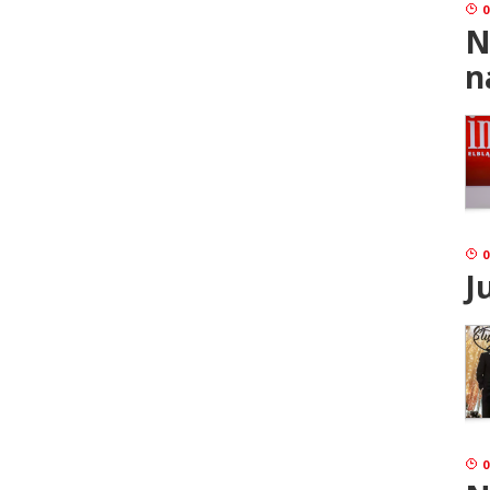
0
N
n
0
J
0