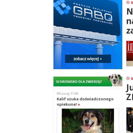
0
N
n
z
0
J
Z
Wczoraj 11:00
Kalif szuka doświadczonego
opiekuna!
»