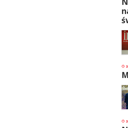
N
n
ś
3
M
3