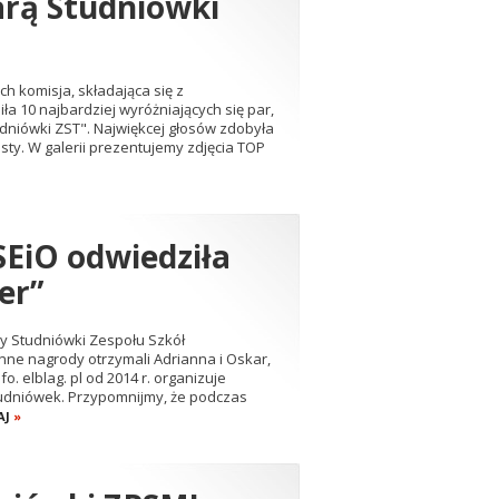
arą Studniówki
 komisja, składająca się z
iła 10 najbardziej wyróżniających się par,
tudniówki ZST". Najwiękcej głosów zdobyła
osty. W galerii prezentujemy zdjęcia TOP
SEiO odwiedziła
er”
ry Studniówki Zespołu Szkół
nne nagrody otrzymali Adrianna i Oskar,
o. elblag. pl od 2014 r. organizuje
Studniówek. Przypomnijmy, że podczas
AJ
»