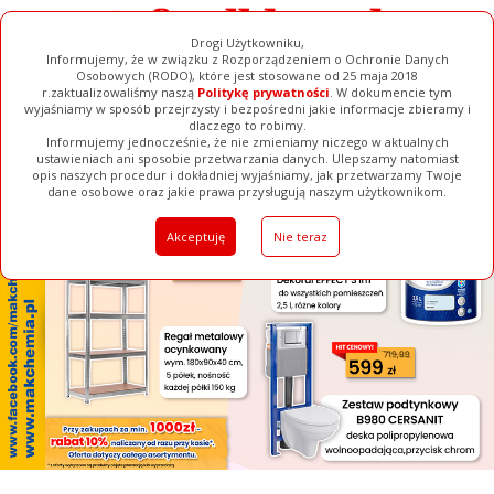
Drogi Użytkowniku,
Informujemy, że w związku z Rozporządzeniem o Ochronie Danych
Osobowych (RODO), które jest stosowane od 25 maja 2018
r.zaktualizowaliśmy naszą
Politykę prywatności
. W dokumencie tym
wyjaśniamy w sposób przejrzysty i bezpośredni jakie informacje zbieramy i
[ ZAMKNIJ ]
dlaczego to robimy.
Informujemy jednocześnie, że nie zmieniamy niczego w aktualnych
ustawieniach ani sposobie przetwarzania danych. Ulepszamy natomiast
opis naszych procedur i dokładniej wyjaśniamy, jak przetwarzamy Twoje
Galerie
Filmy
Baza Firm
Ogłoszenia
Pełna Wersja
dane osobowe oraz jakie prawa przysługują naszym użytkownikom.
Akceptuję
Nie teraz