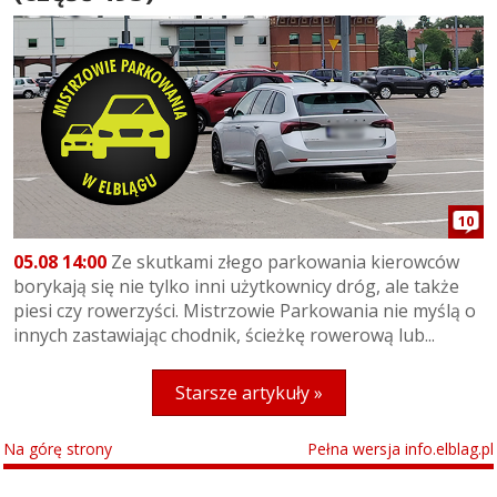
10
05.08 14:00
Ze skutkami złego parkowania kierowców
borykają się nie tylko inni użytkownicy dróg, ale także
piesi czy rowerzyści. Mistrzowie Parkowania nie myślą o
innych zastawiając chodnik, ścieżkę rowerową lub...
Starsze artykuły »
Na górę strony
Pełna wersja info.elblag.pl