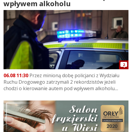
wpływem alkoholu
2
06.08 11:30
Przez minioną dobę policjanci z Wydziału
Ruchu Drogowego zatrzymali 2 rekordzistów jeżeli
chodzi o kierowanie autem pod wpływem alkoholu....