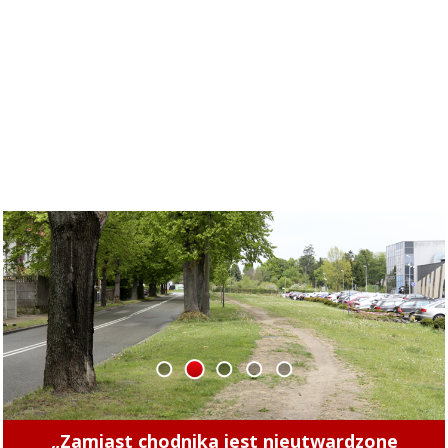
1
2
3
4
5
Concordia u siebie z Naki Olsztyn. Wygraj