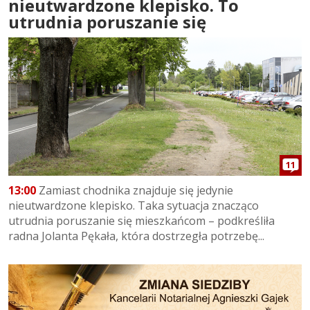
nieutwardzone klepisko. To
utrudnia poruszanie się
11
13:00
Zamiast chodnika znajduje się jedynie
nieutwardzone klepisko. Taka sytuacja znacząco
utrudnia poruszanie się mieszkańcom – podkreśliła
radna Jolanta Pękała, która dostrzegła potrzebę...