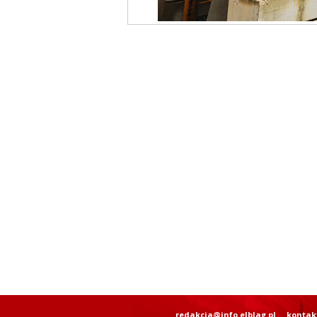
redakcja@info.elblag.pl
kontak