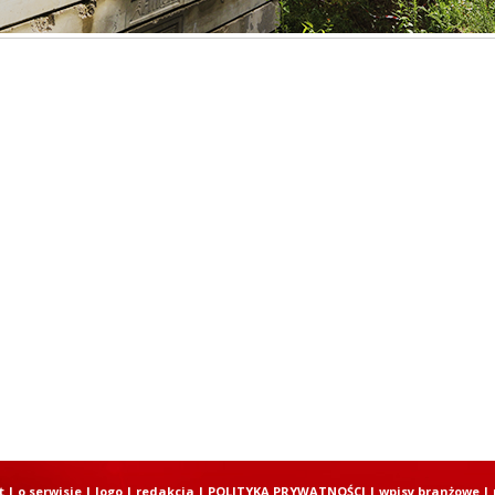
t
|
o serwisie
|
logo
|
redakcja
|
POLITYKA PRYWATNOŚCI
|
wpisy branżowe
|