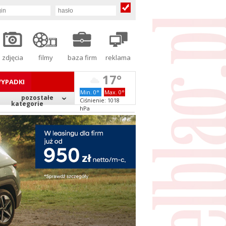
zdjęcia
filmy
baza firm
reklama
17°
YPADKI
Min. 0°
Max. 0°
pozostałe
Ciśnienie: 1018
kategorie
hPa