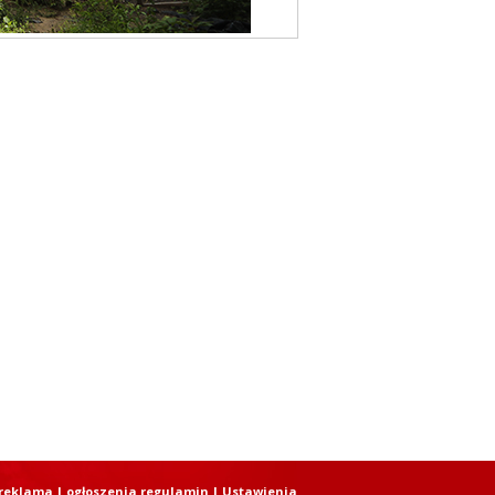
reklama
|
ogłoszenia regulamin
| Ustawienia