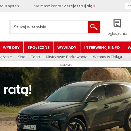
d, Kajetan
Nie masz konta?
Zarejestruj się
»
ogłoszenia
WYBORY
SPOŁECZNE
WYWIADY
INTERWENCJE INFO
W
lążanie
Kino
Teatr
Mistrzowie Parkowania
Witamy w Elblągu
REKLAMA