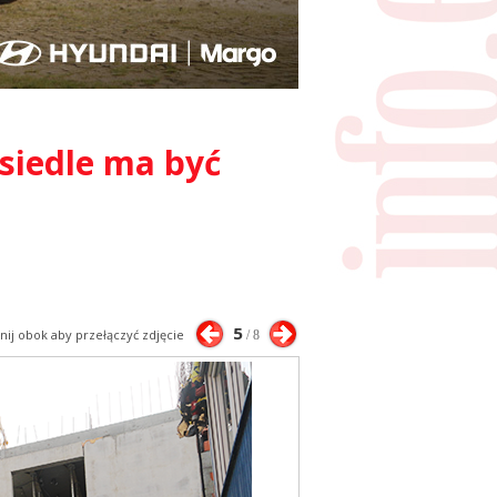
siedle ma być
5
knij obok aby przełączyć zdjęcie
/ 8