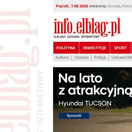
Piątek, 7.08.2026
,
Imieniny:
Dorota, Konra
POLITYKA
INWESTYCJE
SPORT
Kultura
Oświata
Policja
Ciekawi Elb