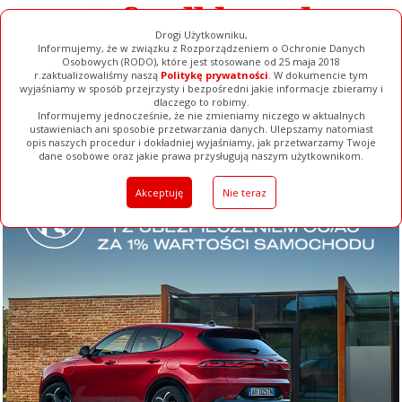
Drogi Użytkowniku,
Informujemy, że w związku z Rozporządzeniem o Ochronie Danych
Osobowych (RODO), które jest stosowane od 25 maja 2018
r.zaktualizowaliśmy naszą
Politykę prywatności
. W dokumencie tym
wyjaśniamy w sposób przejrzysty i bezpośredni jakie informacje zbieramy i
dlaczego to robimy.
Informujemy jednocześnie, że nie zmieniamy niczego w aktualnych
ustawieniach ani sposobie przetwarzania danych. Ulepszamy natomiast
opis naszych procedur i dokładniej wyjaśniamy, jak przetwarzamy Twoje
Galerie
Filmy
Baza Firm
Ogłoszenia
Pełna Wersja
dane osobowe oraz jakie prawa przysługują naszym użytkownikom.
Akceptuję
Nie teraz