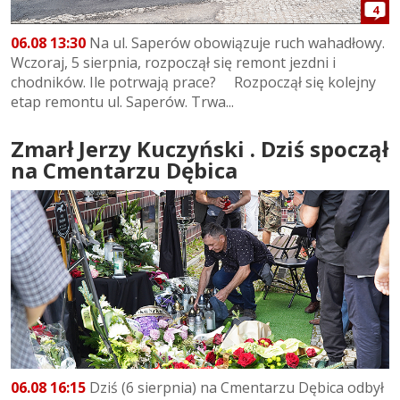
4
06.08 13:30
Na ul. Saperów obowiązuje ruch wahadłowy.
Wczoraj, 5 sierpnia, rozpoczął się remont jezdni i
chodników. Ile potrwają prace? Rozpoczął się kolejny
etap remontu ul. Saperów. Trwa...
Zmarł Jerzy Kuczyński . Dziś spoczął
na Cmentarzu Dębica
06.08 16:15
Dziś (6 sierpnia) na Cmentarzu Dębica odbył