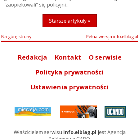
"zaopiekowali" się policyjni...
Starsze artykuły »
Na górę strony
Pełna wersja info.elblag.pl
Redakcja
Kontakt
O serwisie
Polityka prywatności
Ustawienia prywatności
Właścicielem serwisu
info.elblag.pl
jest
Agencja
Reklamowa GABO
.