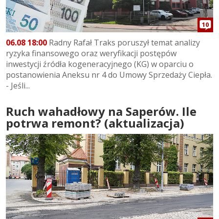
10
06.08 18:00
Radny Rafał Traks poruszył temat analizy
ryzyka finansowego oraz weryfikacji postępów
inwestycji źródła kogeneracyjnego (KG) w oparciu o
postanowienia Aneksu nr 4 do Umowy Sprzedaży Ciepła.
- Jeśli...
Ruch wahadłowy na Saperów. Ile
potrwa remont? (aktualizacja)