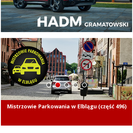
1
2
3
4
5
Pierwsze punkty w nowym sezonie. Concordia
pokonała Naki Olsztyn (skrót meczu)