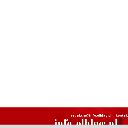
redakcja@info.elblag.pl
kontak