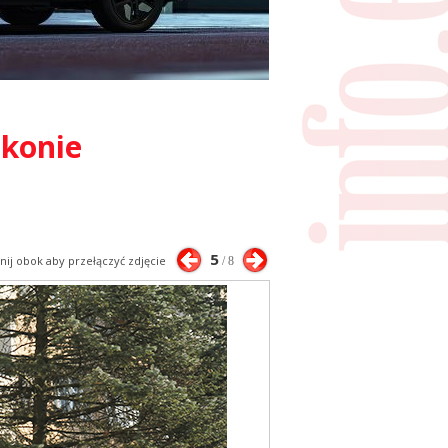
lkonie
5
knij obok aby przełączyć zdjęcie
/ 8