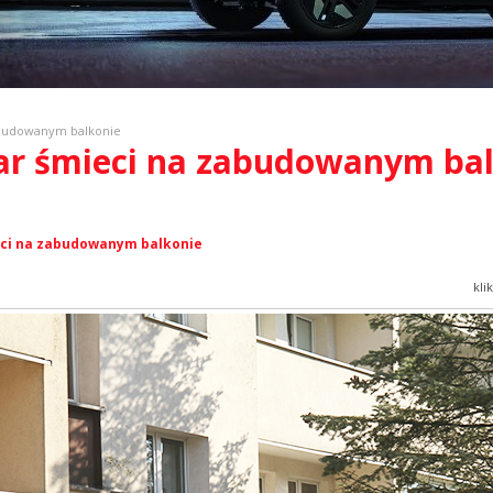
zabudowanym balkonie
żar śmieci na zabudowanym ba
ieci na zabudowanym balkonie
kli