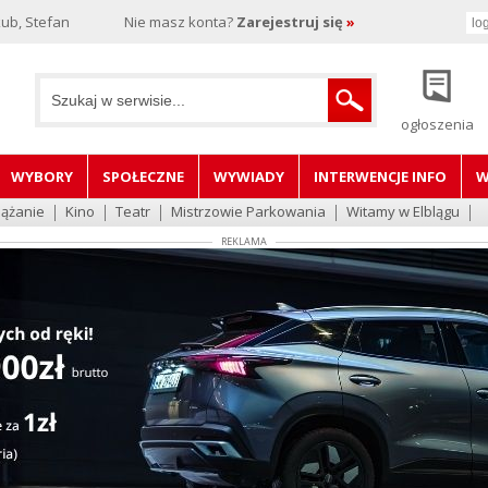
ub, Stefan
Nie masz konta?
Zarejestruj się
»
ogłoszenia
WYBORY
SPOŁECZNE
WYWIADY
INTERWENCJE INFO
W
lążanie
Kino
Teatr
Mistrzowie Parkowania
Witamy w Elblągu
REKLAMA