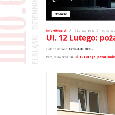
info.elblag.pl
-
Ul. 12 Lutego: pożar śmieci na 
Ul. 12 Lutego: po
Galeria dodana:
Czwartek, 20.03
/
Ul. 12 Lutego: pożar śm
Przejdź do artykułu: