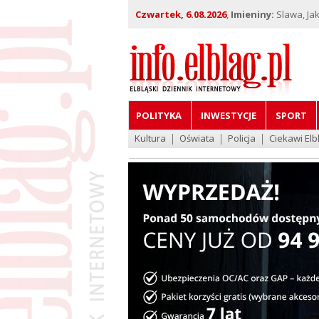
Czwartek, 6.08.2026
,
Imieniny:
Slawa, Jak
POLITYKA
INWESTYCJE
SPORT
Kultura
Oświata
Policja
Ciekawi Elb