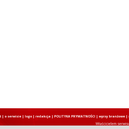
t
|
o serwisie
|
logo
|
redakcja
|
POLITYKA PRYWATNOŚCI
|
wpisy branżowe
|
Właścicielem serwis