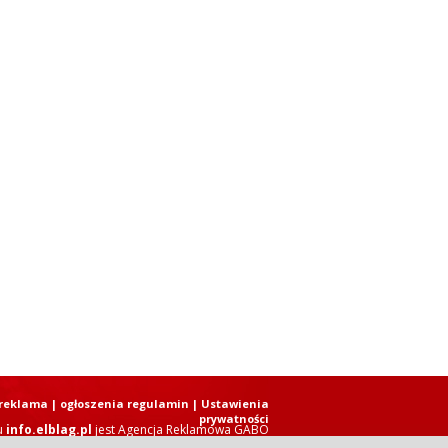
reklama
|
ogłoszenia regulamin
| Ustawienia
prywatności
u
info.elblag.pl
jest
Agencja Reklamowa GABO