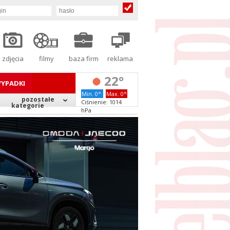
zdjęcia
filmy
baza firm
reklama
22°
YPADKI
Min. 0°
Max. 0°
pozostałe
Ciśnienie: 1014
kategorie
hPa