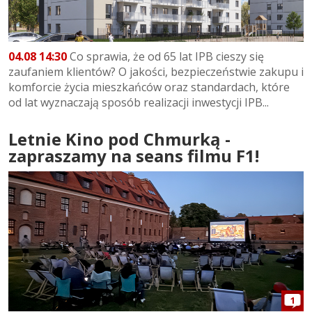
04.08 14:30
Co sprawia, że od 65 lat IPB cieszy się
zaufaniem klientów? O jakości, bezpieczeństwie zakupu i
komforcie życia mieszkańców oraz standardach, które
od lat wyznaczają sposób realizacji inwestycji IPB...
Letnie Kino pod Chmurką -
zapraszamy na seans filmu F1!
1