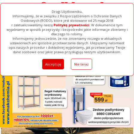
Drogi Użytkowniku,
Informujemy, że w związku z Rozporządzeniem o Ochronie Danych
Osobowych (RODO), które jest stosowane od 25 maja 2018
r.zaktualizowaliśmy naszą
Politykę prywatności
. W dokumencie tym
wyjaśniamy w sposób przejrzysty i bezpośredni jakie informacje zbieramy i
[ ZAMKNIJ ]
dlaczego to robimy.
Informujemy jednocześnie, że nie zmieniamy niczego w aktualnych
ustawieniach ani sposobie przetwarzania danych. Ulepszamy natomiast
opis naszych procedur i dokładniej wyjaśniamy, jak przetwarzamy Twoje
Galerie
Filmy
Baza Firm
Ogłoszenia
Pełna Wersja
dane osobowe oraz jakie prawa przysługują naszym użytkownikom.
Akceptuję
Nie teraz