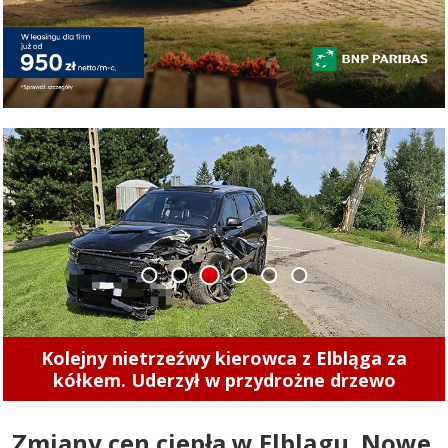
1
2
3
4
5
6
Kolejny nietrzeźwy kierowca z Elbląga za
kółkem. Uderzył w przydrożne drzewo
Zmiany cen ciepła w Elblągu. Nowe