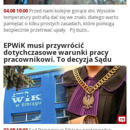
04.08 10:00
Przed nami kolejne gorące dni. Wysokie
temperatury potrafią dać się we znaki, dlatego warto
pamiętać o kilku prostych zasadach, które pomogą
bezpiecznie przetrwać upały. Pij dużo...
EPWiK musi przywrócić
dotychczasowe warunki pracy
pracownikowi. To decyzja Sądu
19
03.08 18:00
Sąd Rejonowy w Elblągu postanowił w