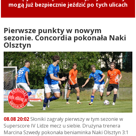
mogą już bezpiecznie jeździć po tych ulicach
Pierwsze punkty w nowym
sezonie. Concordia pokonała Naki
Olsztyn
08.08 20:02
Słoniki zagrały pierwszy w tym sezonie w
Superscore IV Lidze mecz u siebie. Drużyna trenera
Marcina Szwedy pokonała beniaminka Naki Olsztyn 3:1