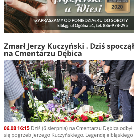
Zmarł Jerzy Kuczyński . Dziś spoczął
na Cmentarzu Dębica
06.08 16:15
Dziś (6 sierpnia) na Cmentarzu Dębica odbył
się pogrzeb Jerzego Kuczyńskiego. Legendę elbląskiego