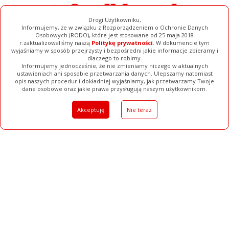
Drogi Użytkowniku,
Informujemy, że w związku z Rozporządzeniem o Ochronie Danych
Osobowych (RODO), które jest stosowane od 25 maja 2018
r.zaktualizowaliśmy naszą
Politykę prywatności
. W dokumencie tym
wyjaśniamy w sposób przejrzysty i bezpośredni jakie informacje zbieramy i
dlaczego to robimy.
Informujemy jednocześnie, że nie zmieniamy niczego w aktualnych
ustawieniach ani sposobie przetwarzania danych. Ulepszamy natomiast
opis naszych procedur i dokładniej wyjaśniamy, jak przetwarzamy Twoje
Galerie
Filmy
Baza Firm
Ogłoszenia
Pełna Wersja
dane osobowe oraz jakie prawa przysługują naszym użytkownikom.
Akceptuję
Nie teraz