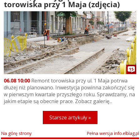
torowiska przy 1 Maja (zdjęcia)
15
06.08 10:00
Remont torowiska przy ul. 1 Maja potrwa
dłużej niż planowano. Inwestycja powinna zakończyć się
w pierwszym kwartale przyszłego roku. Sprawdzamy, na
jakim etapie są obecnie prace. Zobacz galerię...
Starsze artykuły »
Na górę strony
Pełna wersja info.elblag.pl