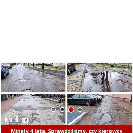
1
2
3
4
Minęły 4 lata. Sprawdziliśmy, czy kierowcy