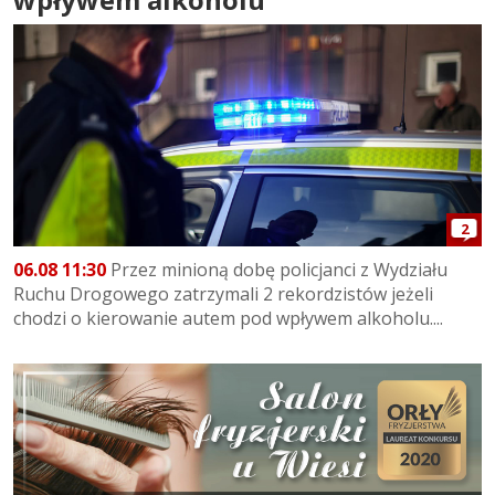
2
06.08 11:30
Przez minioną dobę policjanci z Wydziału
Ruchu Drogowego zatrzymali 2 rekordzistów jeżeli
chodzi o kierowanie autem pod wpływem alkoholu....