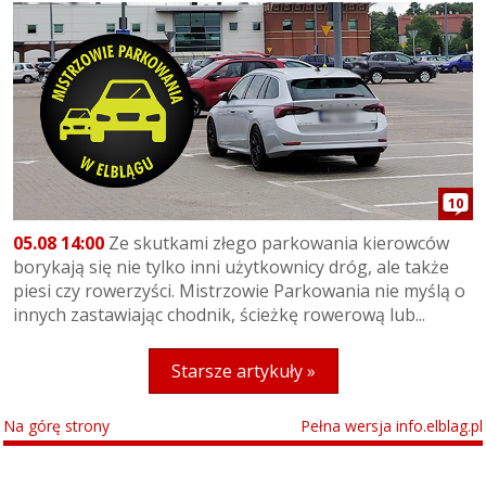
10
05.08 14:00
Ze skutkami złego parkowania kierowców
borykają się nie tylko inni użytkownicy dróg, ale także
piesi czy rowerzyści. Mistrzowie Parkowania nie myślą o
innych zastawiając chodnik, ścieżkę rowerową lub...
Starsze artykuły »
Na górę strony
Pełna wersja info.elblag.pl