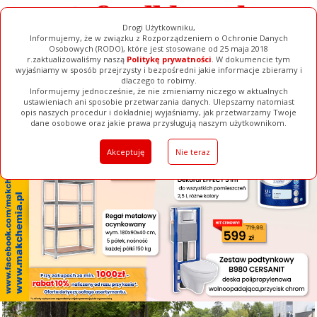
Drogi Użytkowniku,
Informujemy, że w związku z Rozporządzeniem o Ochronie Danych
Osobowych (RODO), które jest stosowane od 25 maja 2018
r.zaktualizowaliśmy naszą
Politykę prywatności
. W dokumencie tym
wyjaśniamy w sposób przejrzysty i bezpośredni jakie informacje zbieramy i
[ ZAMKNIJ ]
dlaczego to robimy.
Informujemy jednocześnie, że nie zmieniamy niczego w aktualnych
ustawieniach ani sposobie przetwarzania danych. Ulepszamy natomiast
opis naszych procedur i dokładniej wyjaśniamy, jak przetwarzamy Twoje
Galerie
Filmy
Baza Firm
Ogłoszenia
Pełna Wersja
dane osobowe oraz jakie prawa przysługują naszym użytkownikom.
Akceptuję
Nie teraz