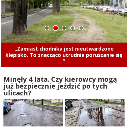
1
2
3
4
5
Concordia u siebie z Naki Olsztyn. Wygraj
rower!
Minęły 4 lata. Czy kierowcy mogą
już bezpiecznie jeździć po tych
ulicach?