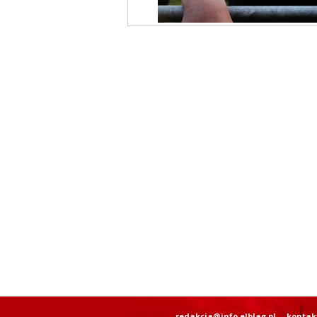
redakcja@info.elblag.pl
kontak