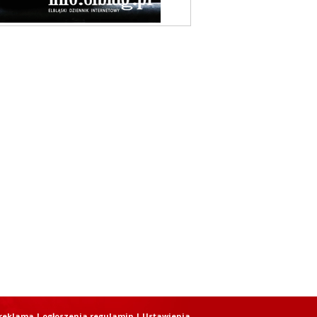
reklama
|
ogłoszenia regulamin
| Ustawienia