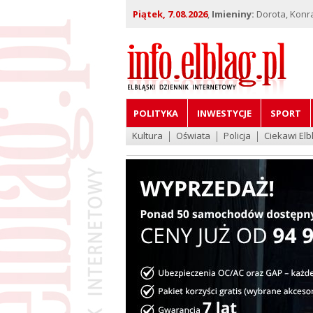
Piątek, 7.08.2026
,
Imieniny:
Dorota, Konra
POLITYKA
INWESTYCJE
SPORT
Kultura
Oświata
Policja
Ciekawi Elb