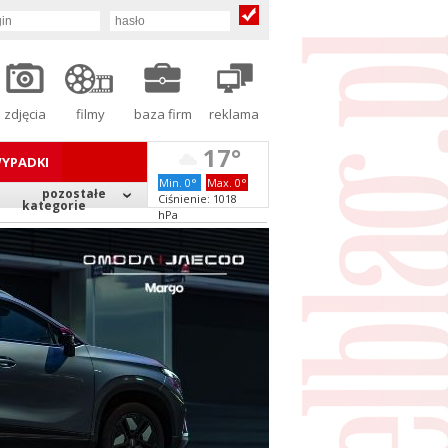
zdjęcia
filmy
baza firm
reklama
17°
YPADKI
Min. 0°
Max. 0°
pozostałe
Ciśnienie: 1018
kategorie
hPa