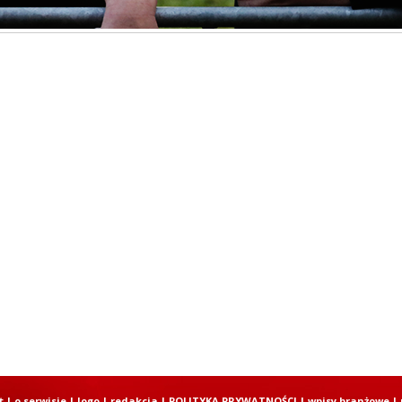
t
|
o serwisie
|
logo
|
redakcja
|
POLITYKA PRYWATNOŚCI
|
wpisy branżowe
|