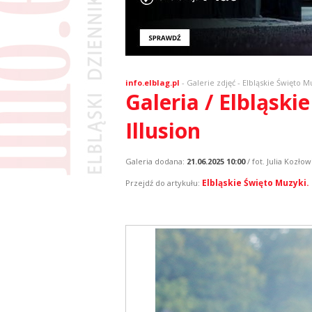
info.elblag.pl
-
Galerie zdjęć
- Elbląskie Święto M
Galeria / Elbląsk
Illusion
Galeria dodana:
21.06.2025 10:00
/ fot. Julia Kozłow
Elbląskie Święto Muzyki.
Przejdź do artykułu: