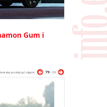
innamon Gum i
79
 obok aby przełączyć zdjęcie
/ 120