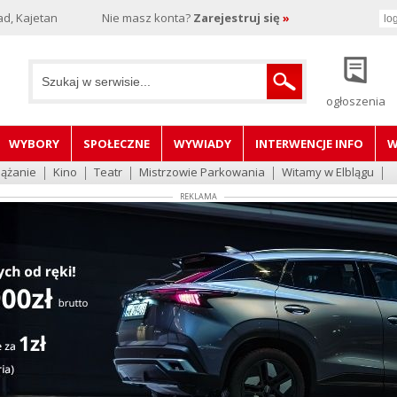
d, Kajetan
Nie masz konta?
Zarejestruj się
»
ogłoszenia
WYBORY
SPOŁECZNE
WYWIADY
INTERWENCJE INFO
W
lążanie
Kino
Teatr
Mistrzowie Parkowania
Witamy w Elblągu
REKLAMA