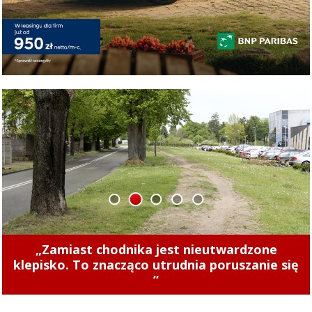
1
2
3
4
5
Concordia u siebie z Naki Olsztyn. Wygraj
rower!