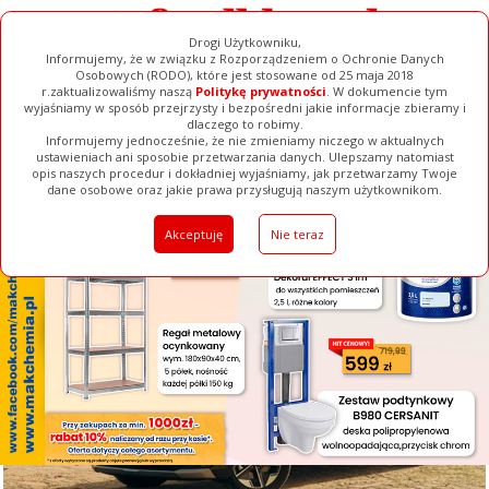
Drogi Użytkowniku,
Informujemy, że w związku z Rozporządzeniem o Ochronie Danych
Osobowych (RODO), które jest stosowane od 25 maja 2018
r.zaktualizowaliśmy naszą
Politykę prywatności
. W dokumencie tym
wyjaśniamy w sposób przejrzysty i bezpośredni jakie informacje zbieramy i
[ ZAMKNIJ ]
dlaczego to robimy.
Informujemy jednocześnie, że nie zmieniamy niczego w aktualnych
ustawieniach ani sposobie przetwarzania danych. Ulepszamy natomiast
opis naszych procedur i dokładniej wyjaśniamy, jak przetwarzamy Twoje
Galerie
Filmy
Baza Firm
Ogłoszenia
Pełna Wersja
dane osobowe oraz jakie prawa przysługują naszym użytkownikom.
Akceptuję
Nie teraz