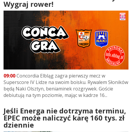
Wygraj rower!
09:00
Concordia Elbląg zagra pierwszy mecz w
Superscore IV Lidze na swoim boisku. Rywalem Słoników
będą Naki Olsztyn, beniaminek rozgrywek. Goście
debiutują na tym poziomie, mając w kadrze 16...
Jeśli Energa nie dotrzyma terminu,
EPEC może naliczyć karę 160 tys. zł
dziennie