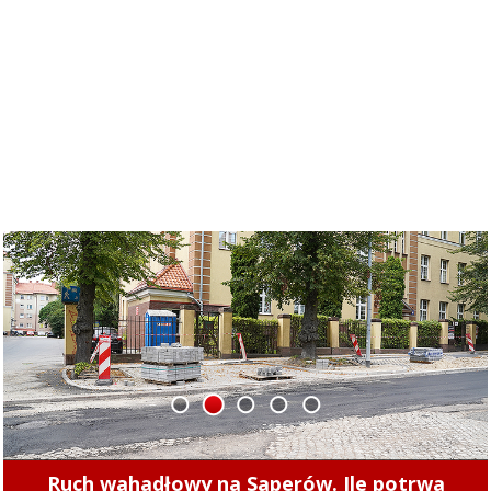
1
2
3
4
5
Zobacz, jak wygląda remont torowiska przy 1