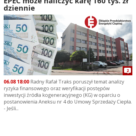
EPEC może naliczyć karę 160 tys. zł
dziennie
2
06.08 18:00
Radny Rafał Traks poruszył temat analizy
ryzyka finansowego oraz weryfikacji postępów
inwestycji źródła kogeneracyjnego (KG) w oparciu o
postanowienia Aneksu nr 4 do Umowy Sprzedaży Ciepła.
- Jeśli...