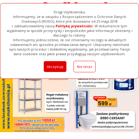
Drogi Użytkowniku,
Informujemy, że w związku z Rozporządzeniem o Ochronie Danych
Osobowych (RODO), które jest stosowane od 25 maja 2018
r.zaktualizowaliśmy naszą
Politykę prywatności
. W dokumencie tym
wyjaśniamy w sposób przejrzysty i bezpośredni jakie informacje zbieramy i
[ ZAMKNIJ ]
dlaczego to robimy.
Informujemy jednocześnie, że nie zmieniamy niczego w aktualnych
ustawieniach ani sposobie przetwarzania danych. Ulepszamy natomiast
opis naszych procedur i dokładniej wyjaśniamy, jak przetwarzamy Twoje
Galerie
Filmy
Baza Firm
Ogłoszenia
Pełna Wersja
dane osobowe oraz jakie prawa przysługują naszym użytkownikom.
Akceptuję
Nie teraz