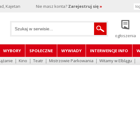
d, Kajetan
Nie masz konta?
Zarejestruj się
»
ogłoszenia
WYBORY
SPOŁECZNE
WYWIADY
INTERWENCJE INFO
W
lążanie
Kino
Teatr
Mistrzowie Parkowania
Witamy w Elblągu