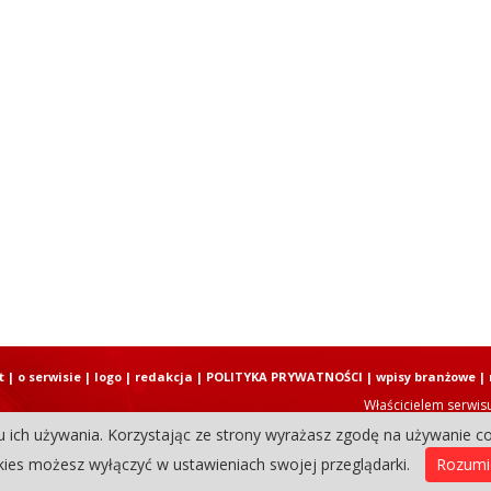
t
|
o serwisie
|
logo
|
redakcja
|
POLITYKA PRYWATNOŚCI
|
wpisy branżowe
|
Właścicielem serwis
u ich używania. Korzystając ze strony wyrażasz zgodę na używanie co
Copyright © 2004-2026 Elbląski D
ies możesz wyłączyć w ustawieniach swojej przeglądarki.
Rozum
0.33849811553955