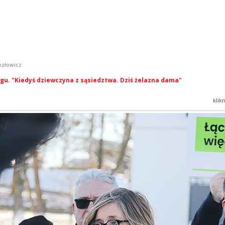
ozłowicz
gu. "Kiedyś dziewczyna z sąsiedztwa. Dziś żelazna dama"
klik