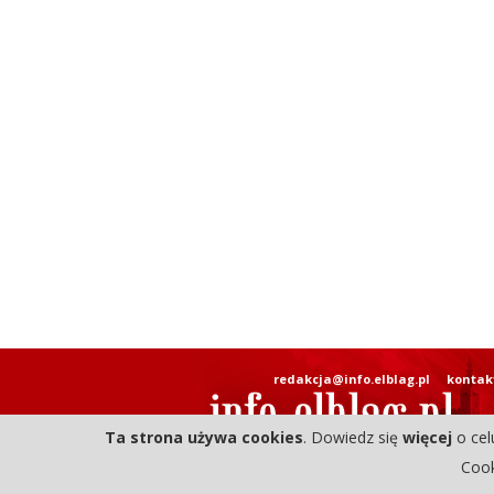
redakcja@info.elblag.pl
kontak
Ta strona używa cookies
. Dowiedz się
więcej
o cel
Cook