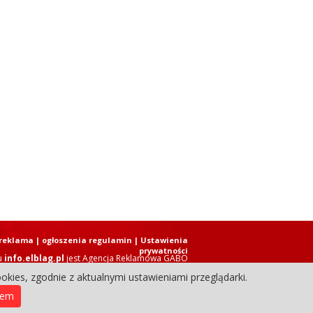
reklama
|
ogłoszenia regulamin
| Ustawienia
prywatności
u
info.elblag.pl
jest
Agencja Reklamowa GABO
okies, zgodnie z aktualnymi ustawieniami przeglądarki.
ziennik Internetowy. Wszystkie prawa zastrzeżone.
iem