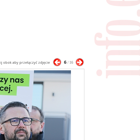
6
nij obok aby przełączyć zdjęcie
/ 16