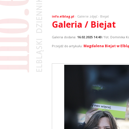
info.elblag.pl
-
Galerie zdjęć
- Biejat
Galeria / Biejat
Galeria dodana:
16.02.2025 14:40
/ fot. Dominika K
Magdalena Biejat w Elblą
Przejdź do artykułu: