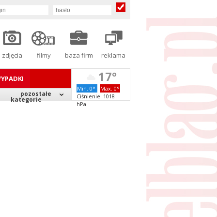
zdjęcia
filmy
baza firm
reklama
17°
YPADKI
Min. 0°
Max. 0°
pozostałe
Ciśnienie: 1018
kategorie
hPa