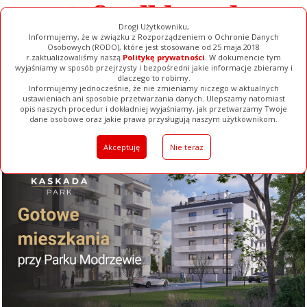
Drogi Użytkowniku,
Informujemy, że w związku z Rozporządzeniem o Ochronie Danych
Osobowych (RODO), które jest stosowane od 25 maja 2018
r.zaktualizowaliśmy naszą
Politykę prywatności
. W dokumencie tym
wyjaśniamy w sposób przejrzysty i bezpośredni jakie informacje zbieramy i
dlaczego to robimy.
Informujemy jednocześnie, że nie zmieniamy niczego w aktualnych
ustawieniach ani sposobie przetwarzania danych. Ulepszamy natomiast
opis naszych procedur i dokładniej wyjaśniamy, jak przetwarzamy Twoje
Galerie
Filmy
Baza Firm
Ogłoszenia
Pełna Wersja
dane osobowe oraz jakie prawa przysługują naszym użytkownikom.
Akceptuję
Nie teraz