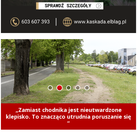
1
2
3
4
5
Concordia u siebie z Naki Olsztyn. Wygraj
rower!