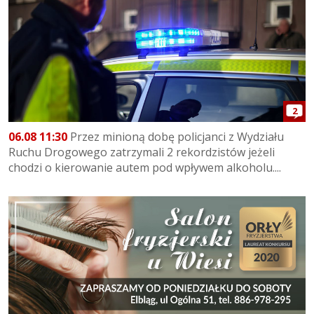
2
06.08 11:30
Przez minioną dobę policjanci z Wydziału
Ruchu Drogowego zatrzymali 2 rekordzistów jeżeli
chodzi o kierowanie autem pod wpływem alkoholu....