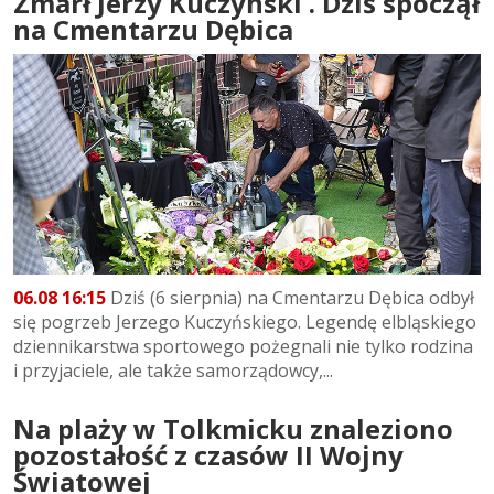
Zmarł Jerzy Kuczyński . Dziś spoczął
na Cmentarzu Dębica
06.08 16:15
Dziś (6 sierpnia) na Cmentarzu Dębica odbył
się pogrzeb Jerzego Kuczyńskiego. Legendę elbląskiego
dziennikarstwa sportowego pożegnali nie tylko rodzina
i przyjaciele, ale także samorządowcy,...
Na plaży w Tolkmicku znaleziono
pozostałość z czasów II Wojny
Światowej