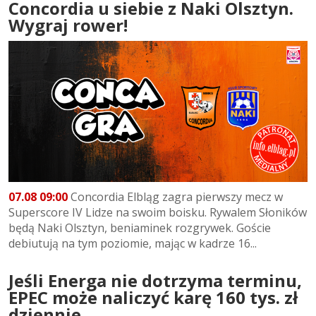
Concordia u siebie z Naki Olsztyn.
Wygraj rower!
07.08 09:00
Concordia Elbląg zagra pierwszy mecz w
Superscore IV Lidze na swoim boisku. Rywalem Słoników
będą Naki Olsztyn, beniaminek rozgrywek. Goście
debiutują na tym poziomie, mając w kadrze 16...
Jeśli Energa nie dotrzyma terminu,
EPEC może naliczyć karę 160 tys. zł
dziennie