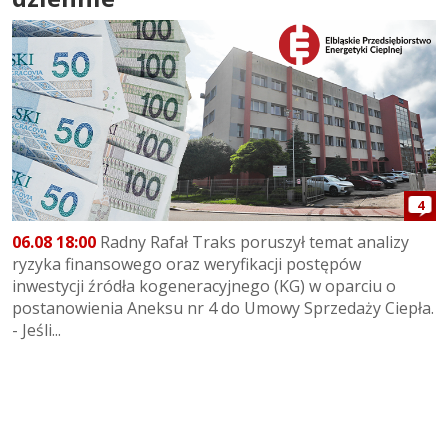
4
06.08 18:00
Radny Rafał Traks poruszył temat analizy
ryzyka finansowego oraz weryfikacji postępów
inwestycji źródła kogeneracyjnego (KG) w oparciu o
postanowienia Aneksu nr 4 do Umowy Sprzedaży Ciepła.
- Jeśli...