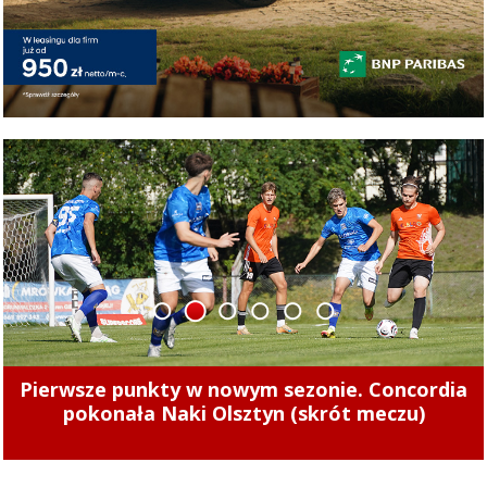
1
2
3
4
5
6
Tak zarabiają szefowie miejskich spółek.
Zajrzeliśmy do ich oświadczeń majątkowych