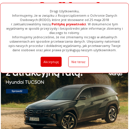
Drogi Użytkowniku,
Informujemy, że w związku z Rozporządzeniem o Ochronie Danych
Osobowych (RODO), które jest stosowane od 25 maja 2018
r.zaktualizowaliśmy naszą
Politykę prywatności
. W dokumencie tym
wyjaśniamy w sposób przejrzysty i bezpośredni jakie informacje zbieramy i
dlaczego to robimy.
Informujemy jednocześnie, że nie zmieniamy niczego w aktualnych
ustawieniach ani sposobie przetwarzania danych. Ulepszamy natomiast
opis naszych procedur i dokładniej wyjaśniamy, jak przetwarzamy Twoje
Galerie
Filmy
Baza Firm
Ogłoszenia
Pełna Wersja
dane osobowe oraz jakie prawa przysługują naszym użytkownikom.
Akceptuję
Nie teraz