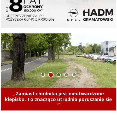
1
2
3
4
5
Concordia u siebie z Naki Olsztyn. Wygraj
rower!