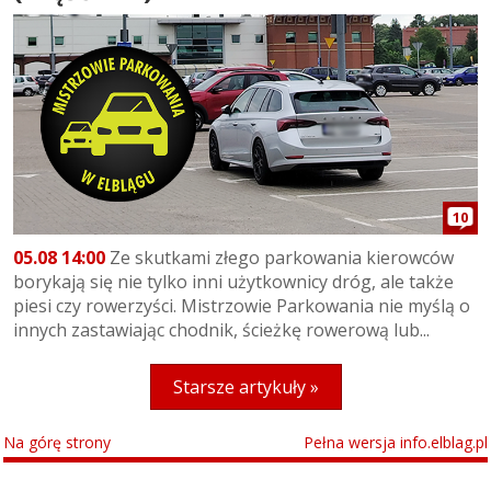
10
05.08 14:00
Ze skutkami złego parkowania kierowców
borykają się nie tylko inni użytkownicy dróg, ale także
piesi czy rowerzyści. Mistrzowie Parkowania nie myślą o
innych zastawiając chodnik, ścieżkę rowerową lub...
Starsze artykuły »
Na górę strony
Pełna wersja info.elblag.pl