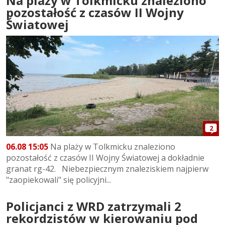
Na plaży w Tolkmicku znaleziono
pozostałość z czasów II Wojny
Światowej
2
06.08 15:05
Na plaży w Tolkmicku znaleziono
pozostałość z czasów II Wojny Światowej a dokładnie
granat rg-42. Niebezpiecznym znaleziskiem najpierw
"zaopiekowali" się policyjni...
Policjanci z WRD zatrzymali 2
rekordzistów w kierowaniu pod