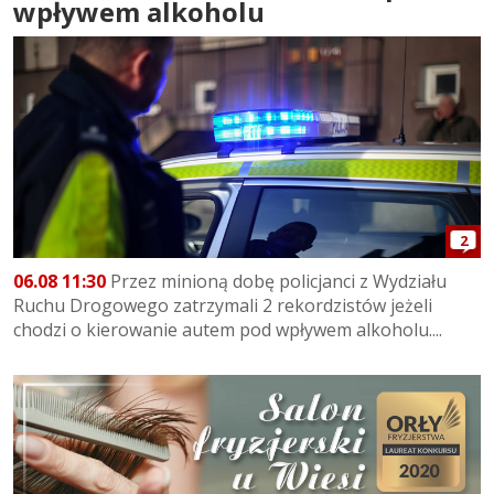
wpływem alkoholu
2
06.08 11:30
Przez minioną dobę policjanci z Wydziału
Ruchu Drogowego zatrzymali 2 rekordzistów jeżeli
chodzi o kierowanie autem pod wpływem alkoholu....