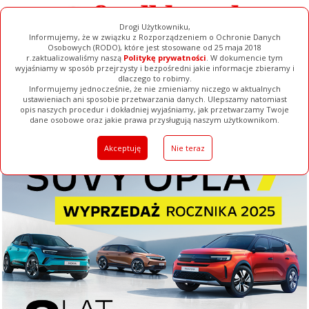
Drogi Użytkowniku,
Informujemy, że w związku z Rozporządzeniem o Ochronie Danych
Osobowych (RODO), które jest stosowane od 25 maja 2018
r.zaktualizowaliśmy naszą
Politykę prywatności
. W dokumencie tym
wyjaśniamy w sposób przejrzysty i bezpośredni jakie informacje zbieramy i
dlaczego to robimy.
Informujemy jednocześnie, że nie zmieniamy niczego w aktualnych
ustawieniach ani sposobie przetwarzania danych. Ulepszamy natomiast
opis naszych procedur i dokładniej wyjaśniamy, jak przetwarzamy Twoje
Galerie
Filmy
Baza Firm
Ogłoszenia
Pełna Wersja
dane osobowe oraz jakie prawa przysługują naszym użytkownikom.
Akceptuję
Nie teraz