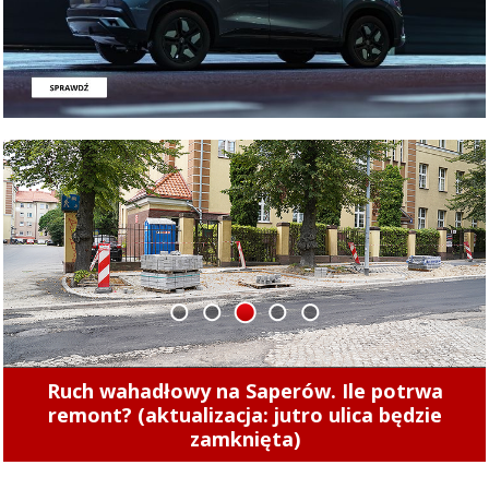
1
2
3
4
5
Zobacz, jak wygląda remont torowiska przy 1
Maja (zdjęcia)