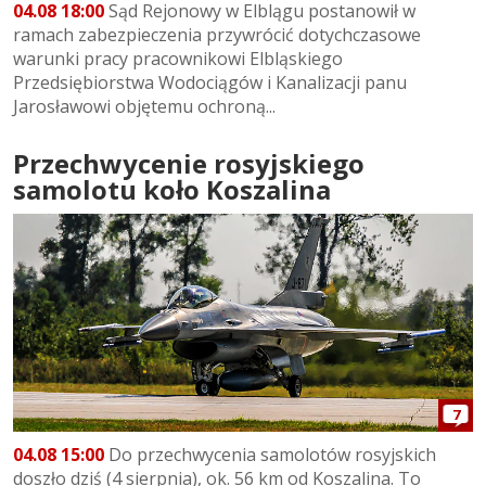
04.08 18:00
Sąd Rejonowy w Elblągu postanowił w
ramach zabezpieczenia przywrócić dotychczasowe
warunki pracy pracownikowi Elbląskiego
Przedsiębiorstwa Wodociągów i Kanalizacji panu
Jarosławowi objętemu ochroną...
Przechwycenie rosyjskiego
samolotu koło Koszalina
7
04.08 15:00
Do przechwycenia samolotów rosyjskich
doszło dziś (4 sierpnia), ok. 56 km od Koszalina. To