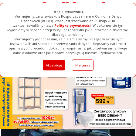
Drogi Użytkowniku,
Informujemy, że w związku z Rozporządzeniem o Ochronie Danych
Osobowych (RODO), które jest stosowane od 25 maja 2018
r.zaktualizowaliśmy naszą
Politykę prywatności
. W dokumencie tym
wyjaśniamy w sposób przejrzysty i bezpośredni jakie informacje zbieramy i
[ ZAMKNIJ ]
dlaczego to robimy.
Informujemy jednocześnie, że nie zmieniamy niczego w aktualnych
ustawieniach ani sposobie przetwarzania danych. Ulepszamy natomiast
opis naszych procedur i dokładniej wyjaśniamy, jak przetwarzamy Twoje
Galerie
Filmy
Baza Firm
Ogłoszenia
Pełna Wersja
dane osobowe oraz jakie prawa przysługują naszym użytkownikom.
Akceptuję
Nie teraz