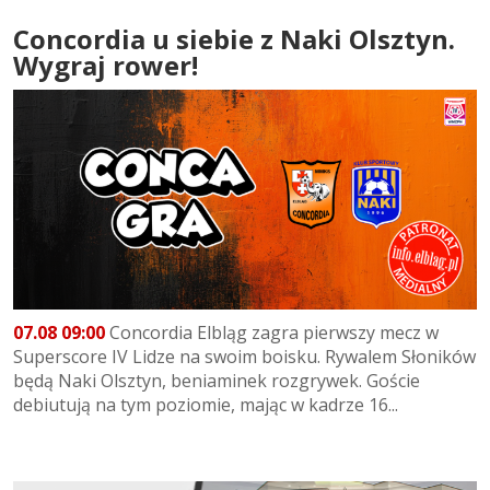
Concordia u siebie z Naki Olsztyn.
Wygraj rower!
07.08 09:00
Concordia Elbląg zagra pierwszy mecz w
Superscore IV Lidze na swoim boisku. Rywalem Słoników
będą Naki Olsztyn, beniaminek rozgrywek. Goście
debiutują na tym poziomie, mając w kadrze 16...