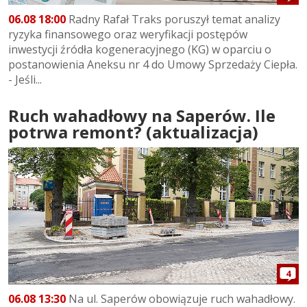
06.08 18:00
Radny Rafał Traks poruszył temat analizy
ryzyka finansowego oraz weryfikacji postępów
inwestycji źródła kogeneracyjnego (KG) w oparciu o
postanowienia Aneksu nr 4 do Umowy Sprzedaży Ciepła.
- Jeśli...
Ruch wahadłowy na Saperów. Ile
potrwa remont? (aktualizacja)
4
06.08 13:30
Na ul. Saperów obowiązuje ruch wahadłowy.