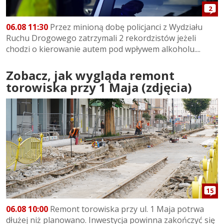
2
06.08 11:30
Przez minioną dobę policjanci z Wydziału
Ruchu Drogowego zatrzymali 2 rekordzistów jeżeli
chodzi o kierowanie autem pod wpływem alkoholu....
Zobacz, jak wygląda remont
torowiska przy 1 Maja (zdjęcia)
15
06.08 10:00
Remont torowiska przy ul. 1 Maja potrwa
dłużej niż planowano. Inwestycja powinna zakończyć się