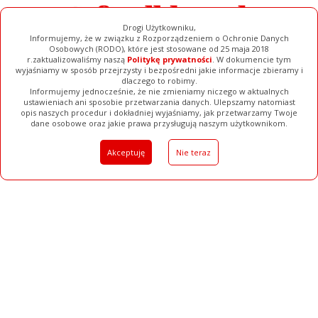
Drogi Użytkowniku,
Informujemy, że w związku z Rozporządzeniem o Ochronie Danych
Osobowych (RODO), które jest stosowane od 25 maja 2018
r.zaktualizowaliśmy naszą
Politykę prywatności
. W dokumencie tym
wyjaśniamy w sposób przejrzysty i bezpośredni jakie informacje zbieramy i
dlaczego to robimy.
Informujemy jednocześnie, że nie zmieniamy niczego w aktualnych
ustawieniach ani sposobie przetwarzania danych. Ulepszamy natomiast
opis naszych procedur i dokładniej wyjaśniamy, jak przetwarzamy Twoje
Galerie
Filmy
Baza Firm
Ogłoszenia
Pełna Wersja
dane osobowe oraz jakie prawa przysługują naszym użytkownikom.
Akceptuję
Nie teraz