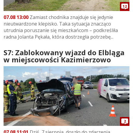
12
07.08 13:00
Zamiast chodnika znajduje się jedynie
nieutwardzone klepisko. Taka sytuacja znacząco
utrudnia poruszanie się mieszkańcom – podkreśliła
radna Jolanta Pękała, która dostrzegła potrzebę...
S7: Zablokowany wjazd do Elbląga
w miejscowości Kazimierzowo
2
07.08 11:01
Dziś, 7 sierpnia, doszło do zdarzenia