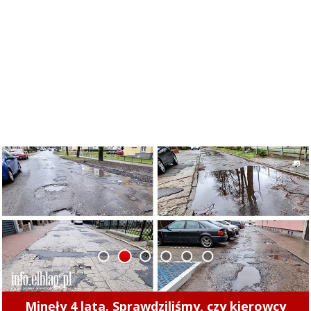
1
2
3
4
5
6
Międzypokoleniowe rozgrywki koszykówki