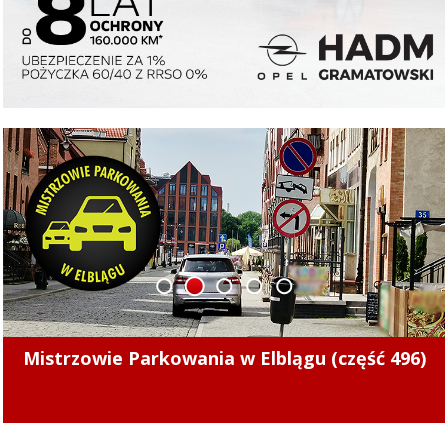
1
2
3
4
5
Pierwsze punkty w nowym sezonie. Concordia
pokonała Naki Olsztyn (skrót meczu)