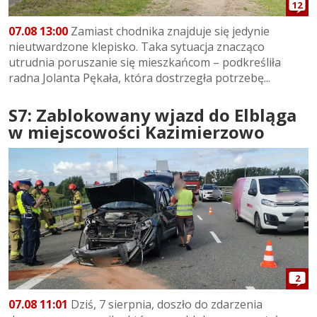
12
07.08 13:00
Zamiast chodnika znajduje się jedynie
nieutwardzone klepisko. Taka sytuacja znacząco
utrudnia poruszanie się mieszkańcom – podkreśliła
radna Jolanta Pękała, która dostrzegła potrzebę...
S7: Zablokowany wjazd do Elbląga
w miejscowości Kazimierzowo
2
07.08 11:01
Dziś, 7 sierpnia, doszło do zdarzenia