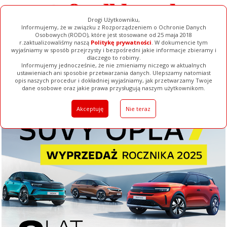
Drogi Użytkowniku,
Informujemy, że w związku z Rozporządzeniem o Ochronie Danych
Osobowych (RODO), które jest stosowane od 25 maja 2018
r.zaktualizowaliśmy naszą
Politykę prywatności
. W dokumencie tym
wyjaśniamy w sposób przejrzysty i bezpośredni jakie informacje zbieramy i
dlaczego to robimy.
Informujemy jednocześnie, że nie zmieniamy niczego w aktualnych
ustawieniach ani sposobie przetwarzania danych. Ulepszamy natomiast
opis naszych procedur i dokładniej wyjaśniamy, jak przetwarzamy Twoje
Galerie
Filmy
Baza Firm
Ogłoszenia
Pełna Wersja
dane osobowe oraz jakie prawa przysługują naszym użytkownikom.
Akceptuję
Nie teraz