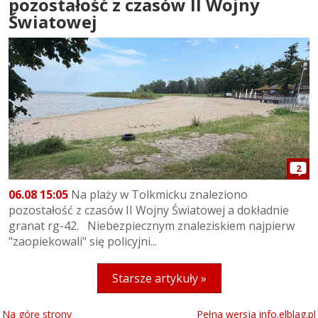
pozostałość z czasów II Wojny
Światowej
2
06.08 15:05
Na plaży w Tolkmicku znaleziono
pozostałość z czasów II Wojny Światowej a dokładnie
granat rg-42. Niebezpiecznym znaleziskiem najpierw
"zaopiekowali" się policyjni...
Starsze artykuły »
Na górę strony
Pełna wersja info.elblag.pl