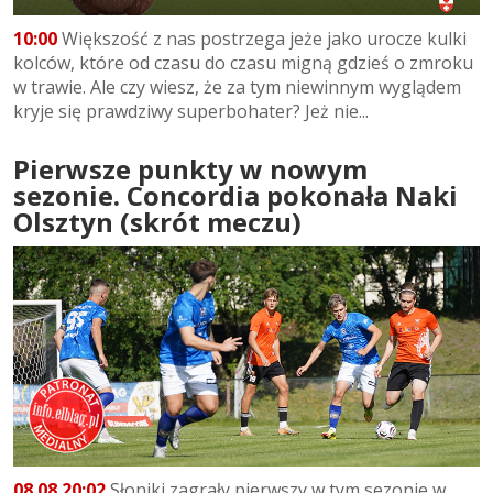
10:00
Większość z nas postrzega jeże jako urocze kulki
kolców, które od czasu do czasu migną gdzieś o zmroku
w trawie. Ale czy wiesz, że za tym niewinnym wyglądem
kryje się prawdziwy superbohater? Jeż nie...
Pierwsze punkty w nowym
sezonie. Concordia pokonała Naki
Olsztyn (skrót meczu)
08.08 20:02
Słoniki zagrały pierwszy w tym sezonie w