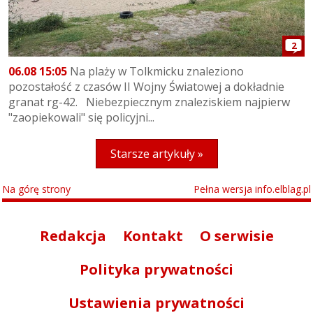
2
06.08 15:05
Na plaży w Tolkmicku znaleziono
pozostałość z czasów II Wojny Światowej a dokładnie
granat rg-42. Niebezpiecznym znaleziskiem najpierw
"zaopiekowali" się policyjni...
Starsze artykuły »
Na górę strony
Pełna wersja info.elblag.pl
Redakcja
Kontakt
O serwisie
Polityka prywatności
Ustawienia prywatności