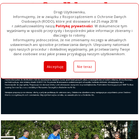
Drogi Użytkowniku,
Informujemy, że w związku z Rozporządzeniem o Ochronie Danych
Osobowych (RODO), które jest stosowane od 25 maja 2018
r.zaktualizowaliśmy naszą
Politykę prywatności
. W dokumencie tym
wyjaśniamy w sposób przejrzysty i bezpośredni jakie informacje zbieramy i
dlaczego to robimy.
Informujemy jednocześnie, że nie zmieniamy niczego w aktualnych
ustawieniach ani sposobie przetwarzania danych. Ulepszamy natomiast
opis naszych procedur i dokładniej wyjaśniamy, jak przetwarzamy Twoje
Galerie
Filmy
Baza Firm
Ogłoszenia
Pełna Wersja
dane osobowe oraz jakie prawa przysługują naszym użytkownikom.
Akceptuję
Nie teraz