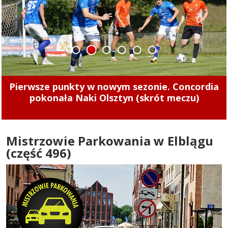
1
2
3
4
5
6
Tak zarabiają szefowie miejskich spółek.
Zajrzeliśmy do ich oświadczeń majątkowych
Mistrzowie Parkowania w Elblągu
(część 496)