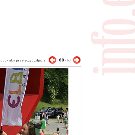
60
j obok aby przełączyć zdjęcie
/ 60