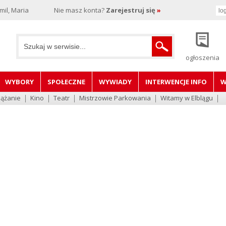
il, Maria
Nie masz konta?
Zarejestruj się
»
ogłoszenia
WYBORY
SPOŁECZNE
WYWIADY
INTERWENCJE INFO
W
lążanie
Kino
Teatr
Mistrzowie Parkowania
Witamy w Elblągu