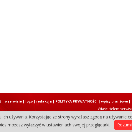
t
|
o serwisie
|
logo
|
redakcja
|
POLITYKA PRYWATNOŚCI
|
wpisy branżowe
|
Właścicielem serwis
u ich używania. Korzystając ze strony wyrażasz zgodę na używanie co
Copyright © 2004-2026 Elbląski D
ies możesz wyłączyć w ustawieniach swojej przeglądarki.
Rozum
0.38602590560913