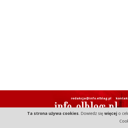
redakcja@info.elblag.pl
kontak
Ta strona używa cookies
. Dowiedz się
więcej
o cel
Cook