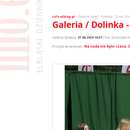
info.elblag.pl
-
Galerie zdjęć
- Dolinka - Dzień Dz
Galeria / Dolinka 
Galeria dodana:
01.06.2024 16:57
/ Fot. Dominika K
Na nudę nie było czasu. 
Przejdź do artykułu: