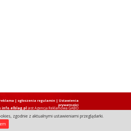
reklama
|
ogłoszenia regulamin
| Ustawienia
prywatności
u
info.elblag.pl
jest
Agencja Reklamowa GABO
okies, zgodnie z aktualnymi ustawieniami przeglądarki.
ziennik Internetowy. Wszystkie prawa zastrzeżone.
iem