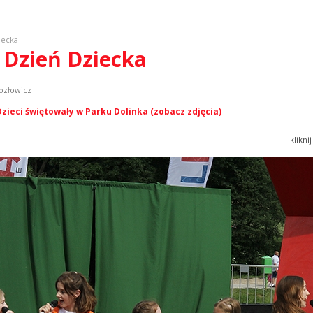
iecka
- Dzień Dziecka
ozłowicz
Dzieci świętowały w Parku Dolinka (zobacz zdjęcia)
klikni