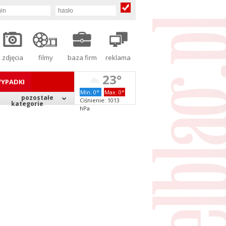
zdjęcia
filmy
baza firm
reklama
23°
YPADKI
Min. 0°
Max. 0°
pozostałe
Ciśnienie: 1013
kategorie
hPa