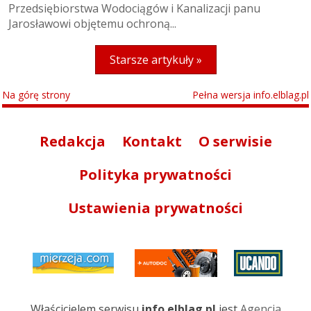
Przedsiębiorstwa Wodociągów i Kanalizacji panu
Jarosławowi objętemu ochroną...
Starsze artykuły »
Na górę strony
Pełna wersja info.elblag.pl
Redakcja
Kontakt
O serwisie
Polityka prywatności
Ustawienia prywatności
Właścicielem serwisu
info.elblag.pl
jest
Agencja