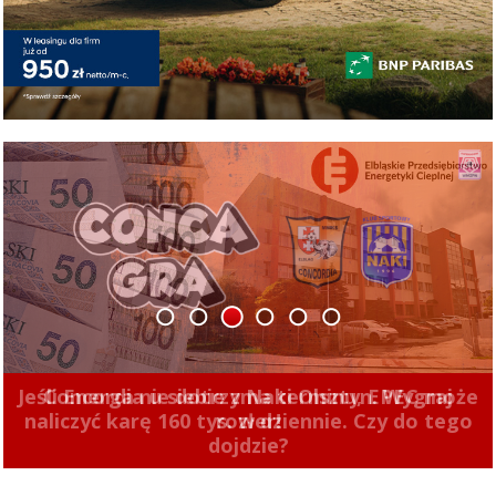
1
2
3
4
5
6
Jeśli Energa nie dotrzyma terminu, EPEC może
naliczyć karę 160 tys. zł dziennie. Czy do tego
dojdzie?