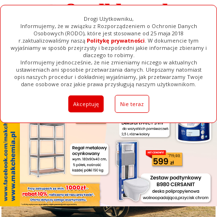
Drogi Użytkowniku,
Informujemy, że w związku z Rozporządzeniem o Ochronie Danych
Osobowych (RODO), które jest stosowane od 25 maja 2018
r.zaktualizowaliśmy naszą
Politykę prywatności
. W dokumencie tym
wyjaśniamy w sposób przejrzysty i bezpośredni jakie informacje zbieramy i
[ ZAMKNIJ ]
dlaczego to robimy.
Informujemy jednocześnie, że nie zmieniamy niczego w aktualnych
ustawieniach ani sposobie przetwarzania danych. Ulepszamy natomiast
opis naszych procedur i dokładniej wyjaśniamy, jak przetwarzamy Twoje
Galerie
Filmy
Baza Firm
Ogłoszenia
Pełna Wersja
dane osobowe oraz jakie prawa przysługują naszym użytkownikom.
Akceptuję
Nie teraz