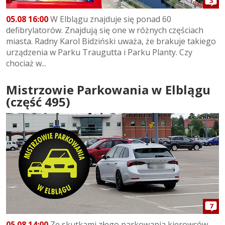
3
05.08 16:00
W Elblągu znajduje się ponad 60
defibrylatorów. Znajdują się one w różnych częściach
miasta. Radny Karol Bidziński uważa, że brakuje takiego
urządzenia w Parku Traugutta i Parku Planty. Czy
chociaż w...
Mistrzowie Parkowania w Elblągu
(część 495)
7
05.08 14:00
Ze skutkami złego parkowania kierowców