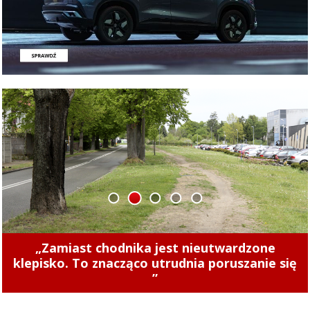
1
2
3
4
5
Concordia u siebie z Naki Olsztyn. Wygraj
rower!