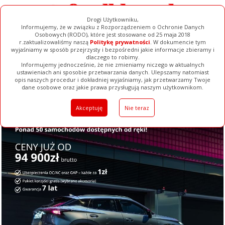
Drogi Użytkowniku,
Informujemy, że w związku z Rozporządzeniem o Ochronie Danych
Osobowych (RODO), które jest stosowane od 25 maja 2018
r.zaktualizowaliśmy naszą
Politykę prywatności
. W dokumencie tym
wyjaśniamy w sposób przejrzysty i bezpośredni jakie informacje zbieramy i
dlaczego to robimy.
Informujemy jednocześnie, że nie zmieniamy niczego w aktualnych
ustawieniach ani sposobie przetwarzania danych. Ulepszamy natomiast
opis naszych procedur i dokładniej wyjaśniamy, jak przetwarzamy Twoje
Galerie
Filmy
Baza Firm
Ogłoszenia
Pełna Wersja
dane osobowe oraz jakie prawa przysługują naszym użytkownikom.
Akceptuję
Nie teraz