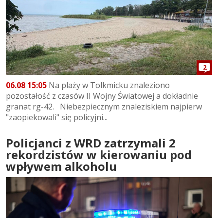
2
06.08 15:05
Na plaży w Tolkmicku znaleziono
pozostałość z czasów II Wojny Światowej a dokładnie
granat rg-42. Niebezpiecznym znaleziskiem najpierw
"zaopiekowali" się policyjni...
Policjanci z WRD zatrzymali 2
rekordzistów w kierowaniu pod
wpływem alkoholu