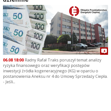
4
06.08 18:00
Radny Rafał Traks poruszył temat analizy
ryzyka finansowego oraz weryfikacji postępów
inwestycji źródła kogeneracyjnego (KG) w oparciu o
postanowienia Aneksu nr 4 do Umowy Sprzedaży Ciepła.
- Jeśli...