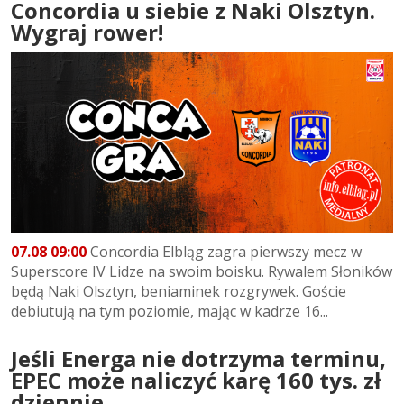
Concordia u siebie z Naki Olsztyn.
Wygraj rower!
07.08 09:00
Concordia Elbląg zagra pierwszy mecz w
Superscore IV Lidze na swoim boisku. Rywalem Słoników
będą Naki Olsztyn, beniaminek rozgrywek. Goście
debiutują na tym poziomie, mając w kadrze 16...
Jeśli Energa nie dotrzyma terminu,
EPEC może naliczyć karę 160 tys. zł
dziennie