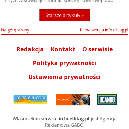
innych zastawiając chodnik, ścieżkę rowerową lub...
Starsze artykuły »
Na górę strony
Pełna wersja info.elblag.pl
Redakcja
Kontakt
O serwisie
Polityka prywatności
Ustawienia prywatności
Właścicielem serwisu
info.elblag.pl
jest
Agencja
Reklamowa GABO
.