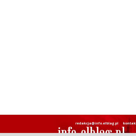
redakcja@info.elblag.pl
kontak