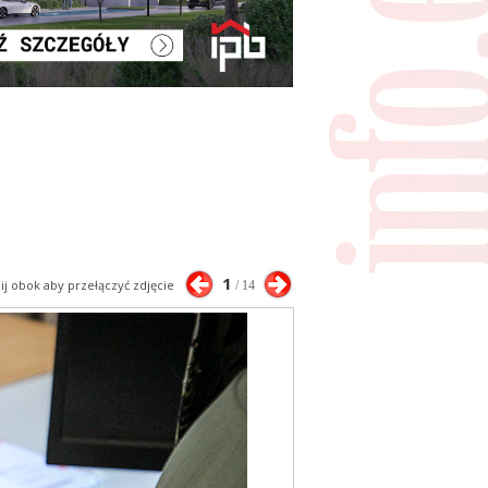
1
nij obok aby przełączyć zdjęcie
/ 14