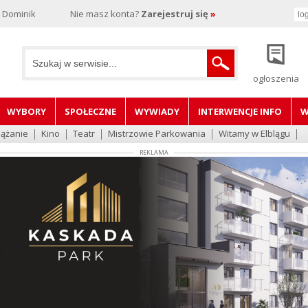
, Dominik
Nie masz konta?
Zarejestruj się
»
ogłoszenia
WYBORY
SPOŁECZNE
WYWIADY
INTERWENCJE INFO
W
lążanie
Kino
Teatr
Mistrzowie Parkowania
Witamy w Elblągu
REKLAMA