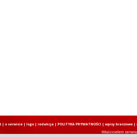
t
|
o serwisie
|
logo
|
redakcja
|
POLITYKA PRYWATNOŚCI
|
wpisy branżowe
|
Właścicielem serwis