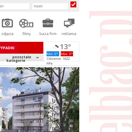
zdjęcia
filmy
baza firm
reklama
13°
YPADKI
Min. 0°
Max. 0°
pozostałe
Ciśnienie: 1022
kategorie
hPa