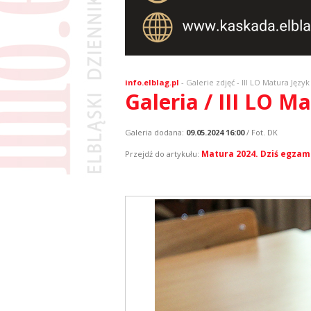
info.elblag.pl
-
Galerie zdjęć
- III LO Matura Język
Galeria / III LO M
Galeria dodana:
09.05.2024 16:00
/ Fot. DK
Matura 2024. Dziś egzamin
Przejdź do artykułu: