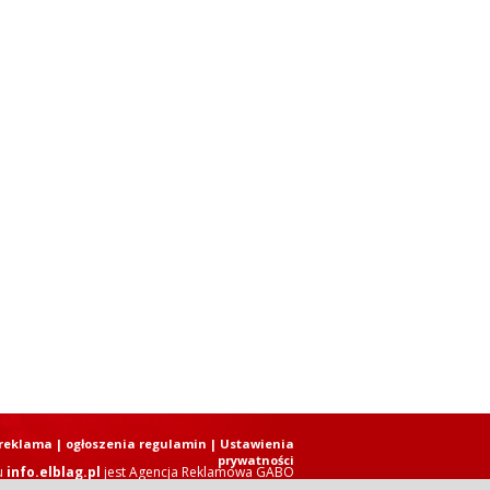
reklama
|
ogłoszenia regulamin
| Ustawienia
prywatności
u
info.elblag.pl
jest
Agencja Reklamowa GABO