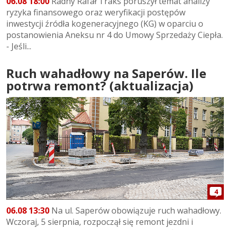
06.08 18:00
Radny Rafał Traks poruszył temat analizy
ryzyka finansowego oraz weryfikacji postępów
inwestycji źródła kogeneracyjnego (KG) w oparciu o
postanowienia Aneksu nr 4 do Umowy Sprzedaży Ciepła.
- Jeśli...
Ruch wahadłowy na Saperów. Ile
potrwa remont? (aktualizacja)
4
06.08 13:30
Na ul. Saperów obowiązuje ruch wahadłowy.
Wczoraj, 5 sierpnia, rozpoczął się remont jezdni i