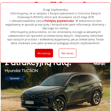
Drogi Użytkowniku,
Informujemy, że w związku z Rozporządzeniem o Ochronie Danych
Osobowych (RODO), które jest stosowane od 25 maja 2018
r.zaktualizowaliśmy naszą
Politykę prywatności
. W dokumencie tym
wyjaśniamy w sposób przejrzysty i bezpośredni jakie informacje zbieramy i
dlaczego to robimy.
Informujemy jednocześnie, że nie zmieniamy niczego w aktualnych
ustawieniach ani sposobie przetwarzania danych. Ulepszamy natomiast
opis naszych procedur i dokładniej wyjaśniamy, jak przetwarzamy Twoje
Galerie
Filmy
Baza Firm
Ogłoszenia
Pełna Wersja
dane osobowe oraz jakie prawa przysługują naszym użytkownikom.
Akceptuję
Nie teraz