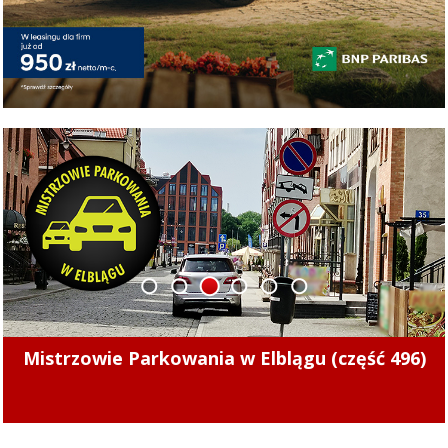
1
2
3
4
5
6
Mistrzowie Parkowania w Elblągu (część 496)