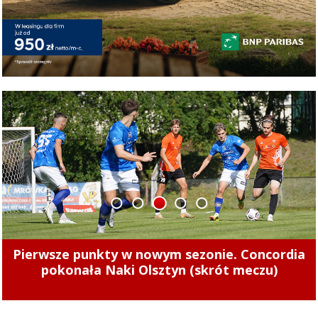
1
2
3
4
5
Pierwsze punkty w nowym sezonie. Concordia
pokonała Naki Olsztyn (skrót meczu)