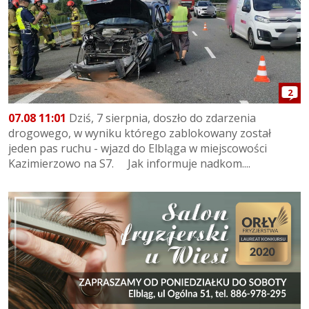
2
07.08 11:01
Dziś, 7 sierpnia, doszło do zdarzenia
drogowego, w wyniku którego zablokowany został
jeden pas ruchu - wjazd do Elbląga w miejscowości
Kazimierzowo na S7. Jak informuje nadkom....