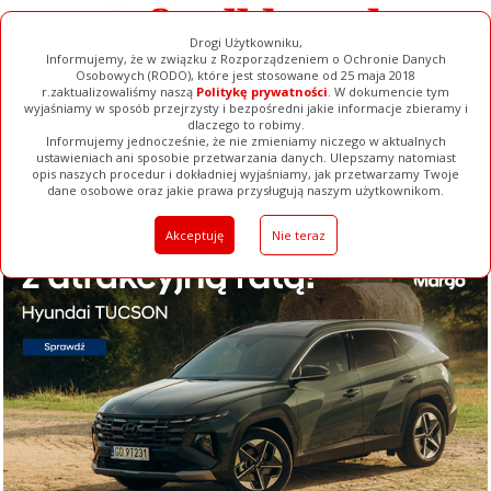
Drogi Użytkowniku,
Informujemy, że w związku z Rozporządzeniem o Ochronie Danych
Osobowych (RODO), które jest stosowane od 25 maja 2018
r.zaktualizowaliśmy naszą
Politykę prywatności
. W dokumencie tym
wyjaśniamy w sposób przejrzysty i bezpośredni jakie informacje zbieramy i
dlaczego to robimy.
Informujemy jednocześnie, że nie zmieniamy niczego w aktualnych
ustawieniach ani sposobie przetwarzania danych. Ulepszamy natomiast
opis naszych procedur i dokładniej wyjaśniamy, jak przetwarzamy Twoje
Galerie
Filmy
Baza Firm
Ogłoszenia
Pełna Wersja
dane osobowe oraz jakie prawa przysługują naszym użytkownikom.
Akceptuję
Nie teraz