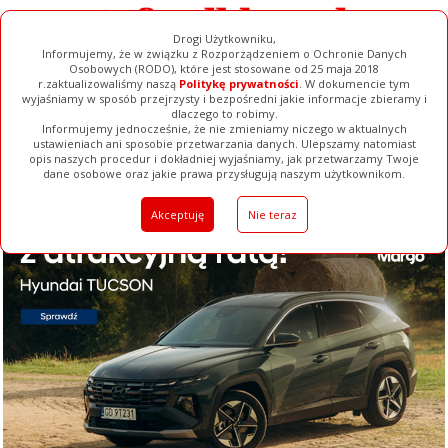
Drogi Użytkowniku,
Informujemy, że w związku z Rozporządzeniem o Ochronie Danych
Osobowych (RODO), które jest stosowane od 25 maja 2018
r.zaktualizowaliśmy naszą
Politykę prywatności
. W dokumencie tym
wyjaśniamy w sposób przejrzysty i bezpośredni jakie informacje zbieramy i
dlaczego to robimy.
Informujemy jednocześnie, że nie zmieniamy niczego w aktualnych
ustawieniach ani sposobie przetwarzania danych. Ulepszamy natomiast
opis naszych procedur i dokładniej wyjaśniamy, jak przetwarzamy Twoje
Galerie
Filmy
Baza Firm
Ogłoszenia
Pełna Wersja
dane osobowe oraz jakie prawa przysługują naszym użytkownikom.
Akceptuję
Nie teraz