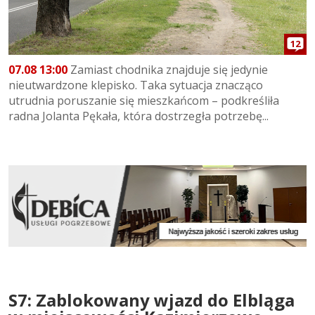
12
07.08 13:00
Zamiast chodnika znajduje się jedynie
nieutwardzone klepisko. Taka sytuacja znacząco
utrudnia poruszanie się mieszkańcom – podkreśliła
radna Jolanta Pękała, która dostrzegła potrzebę...
S7: Zablokowany wjazd do Elbląga