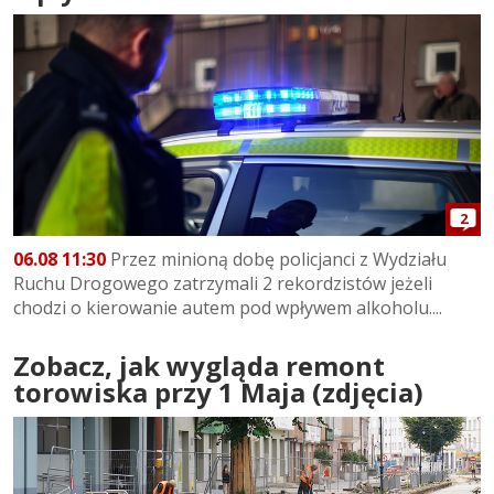
2
06.08 11:30
Przez minioną dobę policjanci z Wydziału
Ruchu Drogowego zatrzymali 2 rekordzistów jeżeli
chodzi o kierowanie autem pod wpływem alkoholu....
Zobacz, jak wygląda remont
torowiska przy 1 Maja (zdjęcia)