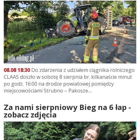
08.08 18:30
Do zdarzenia z udziałem ciągnika rolniczego
CLAAS doszło w sobotę 8 sierpnia br. kilkanaście minut
po godz. 16:00 na drodze powiatowej pomiędzy
miejscowościami Strubno – Pakosze....
Za nami sierpniowy Bieg na 6 łap -
zobacz zdjęcia