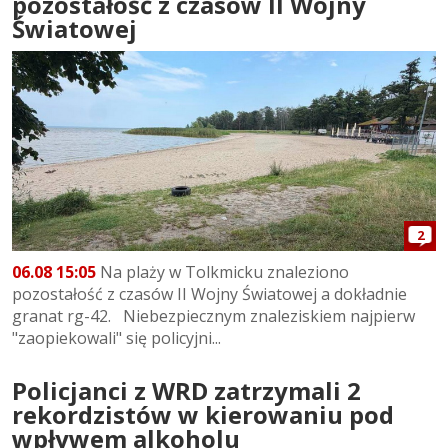
pozostałość z czasów II Wojny
Światowej
2
06.08 15:05
Na plaży w Tolkmicku znaleziono
pozostałość z czasów II Wojny Światowej a dokładnie
granat rg-42. Niebezpiecznym znaleziskiem najpierw
"zaopiekowali" się policyjni...
Policjanci z WRD zatrzymali 2
rekordzistów w kierowaniu pod
wpływem alkoholu