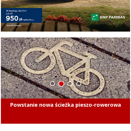
1
2
3
4
Powstanie nowa ścieżka pieszo-rowerowa