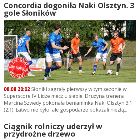
Concordia dogoniła Naki Olsztyn. 3
gole Słoników
08.08 20:02
Słoniki zagrały pierwszy w tym sezonie w
Superscore IV Lidze mecz u siebie. Drużyna trenera
Marcina Szwedy pokonała beniaminka Naki Olsztyn 3:1
(2:1). Łatwo nie było, ale gospodarze pokazali niezłą...
Ciągnik rolniczy uderzył w
przydrożne drzewo