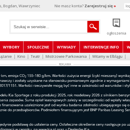
s, Bogdan, Wawrzyniec
Nie masz konta?
Zarejestruj się
»
ogłoszenia
WYBORY
SPOŁECZNE
WYWIADY
INTERWENCJE INFO
W
lążanie
Kino
Teatr
Mistrzowie Parkowania
Witamy w Elblągu
REKLAMA