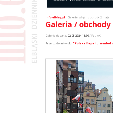
info.elblag.pl
-
Galerie zdjęć
- obchody 2 maja
Galeria / obchody
Galeria dodana:
02.05.2024 16:00
/ Fot. AK
"Polska flaga to symbol 
Przejdź do artykułu: