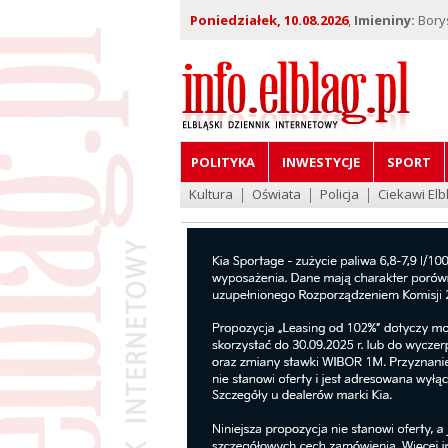
Poniedziałek, 10.08.2026
,
Imieniny:
Bory
POLITYKA
INWESTYCJE
SPORT
Kultura
Oświata
Policja
Ciekawi Elb