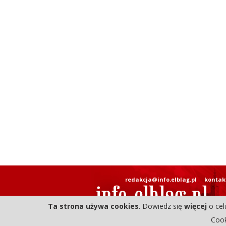
redakcja@info.elblag.pl
kontak
Ta strona używa cookies
. Dowiedz się
więcej
o cel
Cook