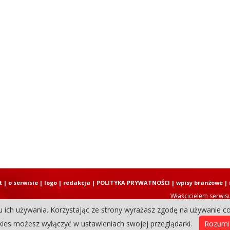
t
|
o serwisie
|
logo
|
redakcja
|
POLITYKA PRYWATNOŚCI
|
wpisy branżowe
|
Właścicielem serwis
u ich używania. Korzystając ze strony wyrażasz zgodę na używanie co
Copyright © 2004-2026 Elbląski D
ies możesz wyłączyć w ustawieniach swojej przeglądarki.
Rozum