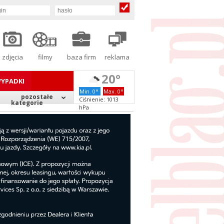
zdjęcia
filmy
baza firm
reklama
20°
YPADKI
Min. 0°
Max. 0°
pozostałe
Ciśnienie: 1013
kategorie
hPa