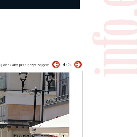
4
nij obok aby przełączyć zdjęcie
/ 24