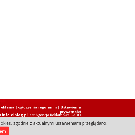
reklama
|
ogłoszenia regulamin
| Ustawienia
prywatności
u
info.elblag.pl
jest
Agencja Reklamowa GABO
okies, zgodnie z aktualnymi ustawieniami przeglądarki.
ziennik Internetowy. Wszystkie prawa zastrzeżone.
iem