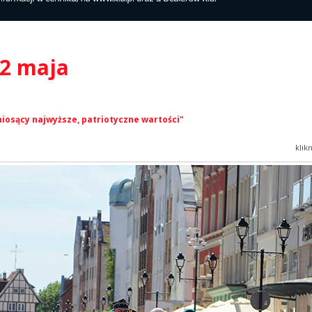
 2 maja
niosący najwyższe, patriotyczne wartości"
klik