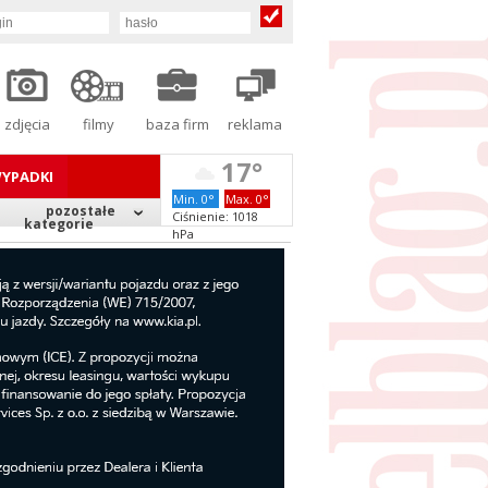
zdjęcia
filmy
baza firm
reklama
17°
YPADKI
Min. 0°
Max. 0°
pozostałe
Ciśnienie: 1018
kategorie
hPa