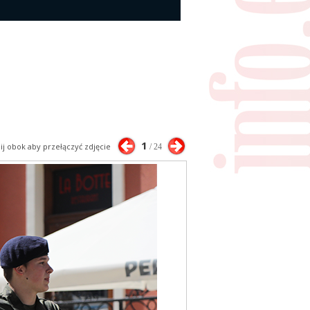
1
nij obok aby przełączyć zdjęcie
/ 24