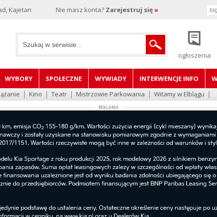
d, Kajetan
Nie masz konta?
Zarejestruj się
»
ogłoszenia
WYBORY
SPOŁECZNE
WYWIADY
INTERWENCJE INFO
W
lążanie
Kino
Teatr
Mistrzowie Parkowania
Witamy w Elblągu
REKLAMA