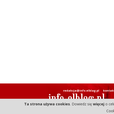
redakcja@info.elblag.pl
kontak
Ta strona używa cookies
. Dowiedz się
więcej
o cel
Cook