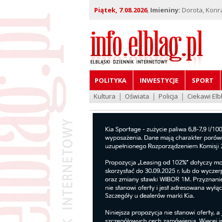
Piątek, 7.08.2026
,
Imieniny:
Dorota, Konra
POLITYKA
INWESTYCJE
SPORT
Kultura
Oświata
Policja
Ciekawi Elb