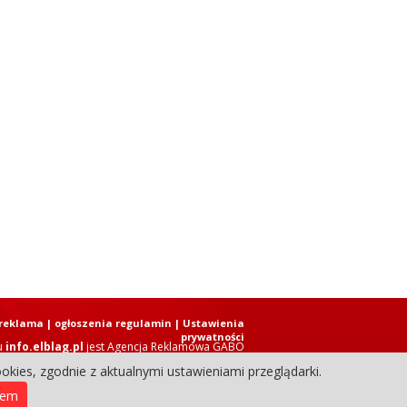
reklama
|
ogłoszenia regulamin
| Ustawienia
prywatności
u
info.elblag.pl
jest
Agencja Reklamowa GABO
okies, zgodnie z aktualnymi ustawieniami przeglądarki.
ziennik Internetowy. Wszystkie prawa zastrzeżone.
iem