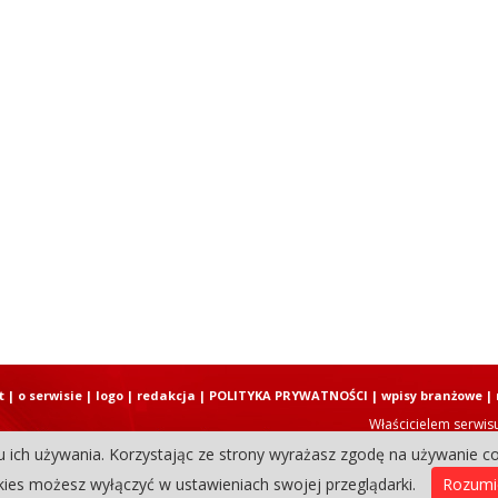
t
|
o serwisie
|
logo
|
redakcja
|
POLITYKA PRYWATNOŚCI
|
wpisy branżowe
|
Właścicielem serwis
u ich używania. Korzystając ze strony wyrażasz zgodę na używanie co
Copyright © 2004-2026 Elbląski D
ies możesz wyłączyć w ustawieniach swojej przeglądarki.
Rozum