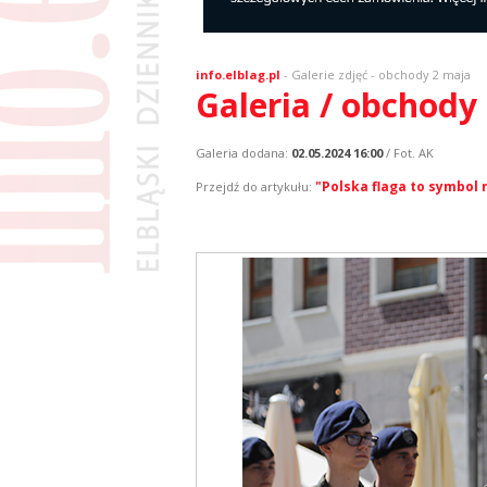
info.elblag.pl
-
Galerie zdjęć
- obchody 2 maja
Galeria / obchody
Galeria dodana:
02.05.2024 16:00
/ Fot. AK
"Polska flaga to symbol 
Przejdź do artykułu: