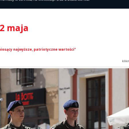
 2 maja
niosący najwyższe, patriotyczne wartości"
klik