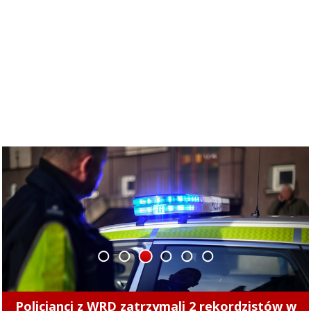
1
2
3
4
5
6
Policjanci z WRD zatrzymali 2 rekordzistów w