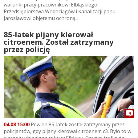
warunki pracy pracownikowi Elbląskiego
Przedsiębiorstwa Wodociągów i Kanalizacji panu
Jarosławowi objętemu ochroną...
85-latek pijany kierował
citroenem. Został zatrzymany
przez policję
4
04.08 15:00
Pewien 85-latek został zatrzymany przez
policjantów, gdy pijany kierował citroenem c3. Było to w
sierpniu ubiegłego roku w Elblągu. Sprawa trafiła do