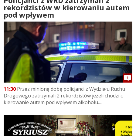
Policjanci z WRD zatrzymali 2
rekordzistów w kierowaniu autem
pod wpływem
1
11:30
Przez minioną dobę policjanci z Wydziału Ruchu
Drogowego zatrzymali 2 rekordzistów jeżeli chodzi o
kierowanie autem pod wpływem alkoholu....