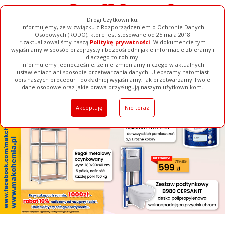
Drogi Użytkowniku,
Informujemy, że w związku z Rozporządzeniem o Ochronie Danych
Osobowych (RODO), które jest stosowane od 25 maja 2018
r.zaktualizowaliśmy naszą
Politykę prywatności
. W dokumencie tym
wyjaśniamy w sposób przejrzysty i bezpośredni jakie informacje zbieramy i
[ ZAMKNIJ ]
dlaczego to robimy.
Informujemy jednocześnie, że nie zmieniamy niczego w aktualnych
ustawieniach ani sposobie przetwarzania danych. Ulepszamy natomiast
opis naszych procedur i dokładniej wyjaśniamy, jak przetwarzamy Twoje
Galerie
Filmy
Baza Firm
Ogłoszenia
Pełna Wersja
dane osobowe oraz jakie prawa przysługują naszym użytkownikom.
Akceptuję
Nie teraz