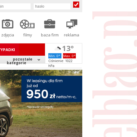
zdjęcia
filmy
baza firm
reklama
13°
YPADKI
Min. 0°
Max. 0°
pozostałe
Ciśnienie: 1022
kategorie
hPa