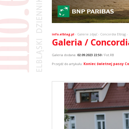
info.elblag.pl
-
Galerie zdjęć
- Concordia Elbląg -
Galeria / Concordi
Galeria dodana:
02.09.2023 22:50
/ Fot.RB
Koniec świetnej passy Co
Przejdź do artykułu: