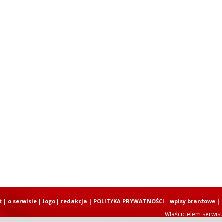
t
|
o serwisie
|
logo
|
redakcja
|
POLITYKA PRYWATNOŚCI
|
wpisy branżowe
|
Właścicielem serwis