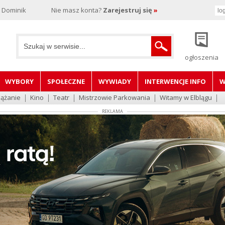
, Dominik
Nie masz konta?
Zarejestruj się
»
ogłoszenia
WYBORY
SPOŁECZNE
WYWIADY
INTERWENCJE INFO
W
lążanie
Kino
Teatr
Mistrzowie Parkowania
Witamy w Elblągu
REKLAMA