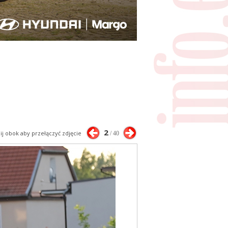
2
nij obok aby przełączyć zdjęcie
/ 40