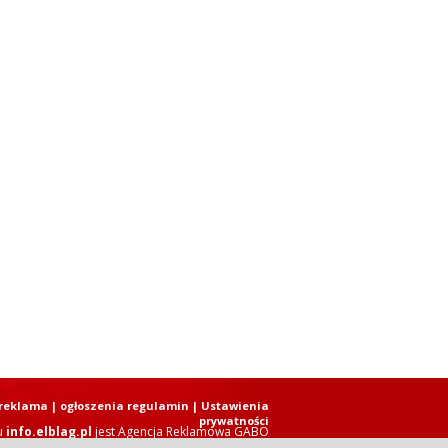
reklama
|
ogłoszenia regulamin
| Ustawienia
prywatności
u
info.elblag.pl
jest
Agencja Reklamowa GABO