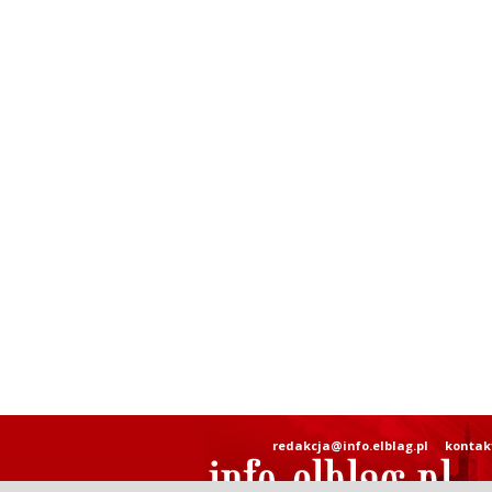
redakcja@info.elblag.pl
kontak