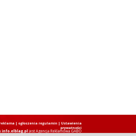
reklama
|
ogłoszenia regulamin
| Ustawienia
prywatności
u
info.elblag.pl
jest
Agencja Reklamowa GABO