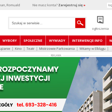
man, Romuald
Nie masz konta?
Zarejestruj się
»
ogłoszenia
WYBORY
SPOŁECZNE
WYWIADY
INTERWENCJE INFO
W
lążanie
Kino
Teatr
Mistrzowie Parkowania
Witamy w Elblągu
REKLAMA