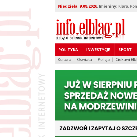
Niedziela, 9.08.2026
,
Imieniny:
Klara, Ro
POLITYKA
INWESTYCJE
SPORT
Kultura
Oświata
Policja
Ciekawi Elb