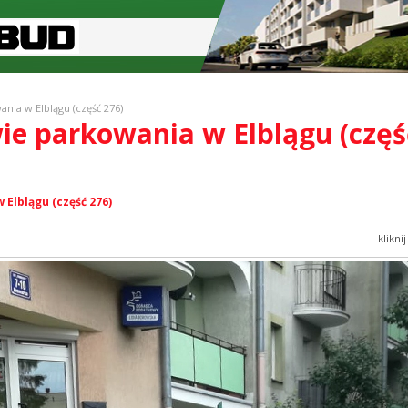
nia w Elblągu (część 276)
wie parkowania w Elblągu (częś
Elblągu (część 276)
klikni