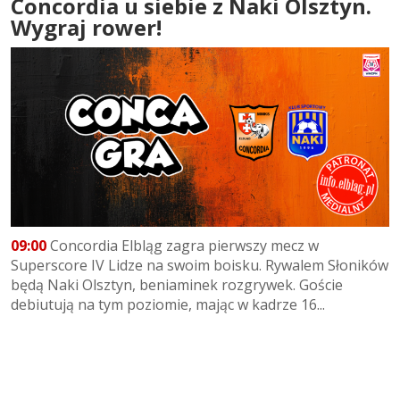
Concordia u siebie z Naki Olsztyn.
Wygraj rower!
09:00
Concordia Elbląg zagra pierwszy mecz w
Superscore IV Lidze na swoim boisku. Rywalem Słoników
będą Naki Olsztyn, beniaminek rozgrywek. Goście
debiutują na tym poziomie, mając w kadrze 16...