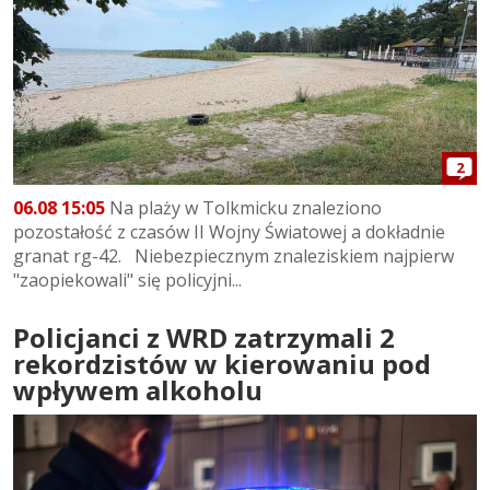
2
06.08 15:05
Na plaży w Tolkmicku znaleziono
pozostałość z czasów II Wojny Światowej a dokładnie
granat rg-42. Niebezpiecznym znaleziskiem najpierw
"zaopiekowali" się policyjni...
Policjanci z WRD zatrzymali 2
rekordzistów w kierowaniu pod
wpływem alkoholu