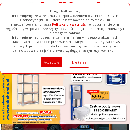
Drogi Użytkowniku,
Informujemy, że w związku z Rozporządzeniem o Ochronie Danych
Osobowych (RODO), które jest stosowane od 25 maja 2018
r.zaktualizowaliśmy naszą
Politykę prywatności
. W dokumencie tym
wyjaśniamy w sposób przejrzysty i bezpośredni jakie informacje zbieramy i
[ ZAMKNIJ ]
dlaczego to robimy.
Informujemy jednocześnie, że nie zmieniamy niczego w aktualnych
ustawieniach ani sposobie przetwarzania danych. Ulepszamy natomiast
opis naszych procedur i dokładniej wyjaśniamy, jak przetwarzamy Twoje
Galerie
Filmy
Baza Firm
Ogłoszenia
Pełna Wersja
dane osobowe oraz jakie prawa przysługują naszym użytkownikom.
Akceptuję
Nie teraz