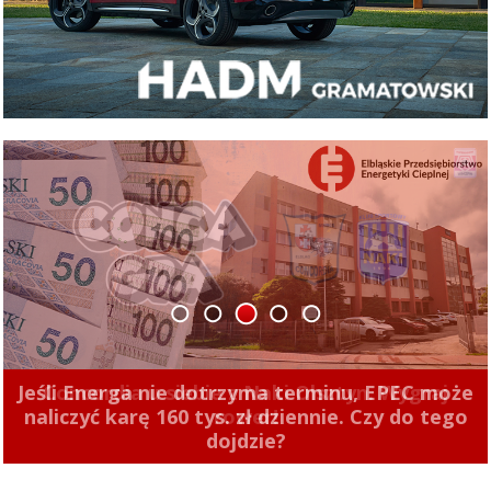
1
2
3
4
5
Jeśli Energa nie dotrzyma terminu, EPEC może
naliczyć karę 160 tys. zł dziennie. Czy do tego
dojdzie?