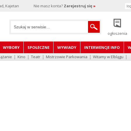
d, Kajetan
Nie masz konta?
Zarejestruj się
»
ogłoszenia
WYBORY
SPOŁECZNE
WYWIADY
INTERWENCJE INFO
W
lążanie
Kino
Teatr
Mistrzowie Parkowania
Witamy w Elblągu