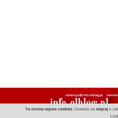
redakcja@info.elblag.pl
kontak
Ta strona używa cookies
. Dowiedz się
więcej
o cel
Cook