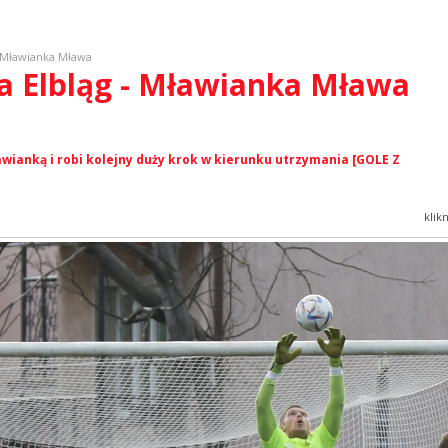
- Mławianka Mława
ia Elbląg - Mławianka Mława
wianką i robi kolejny duży krok w kierunku utrzymania [GOLE Z
klik