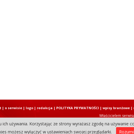
t
|
o serwisie
|
logo
|
redakcja
|
POLITYKA PRYWATNOŚCI
|
wpisy branżowe
|
Właścicielem serwis
u ich używania. Korzystając ze strony wyrażasz zgodę na używanie co
Copyright © 2004-2026 Elbląski D
ies możesz wyłączyć w ustawieniach swojej przeglądarki.
Rozum