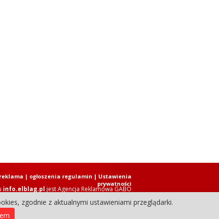
reklama
|
ogłoszenia regulamin
| Ustawienia
prywatności
u
info.elblag.pl
jest
Agencja Reklamowa GABO
okies, zgodnie z aktualnymi ustawieniami przeglądarki.
ziennik Internetowy. Wszystkie prawa zastrzeżone.
iem