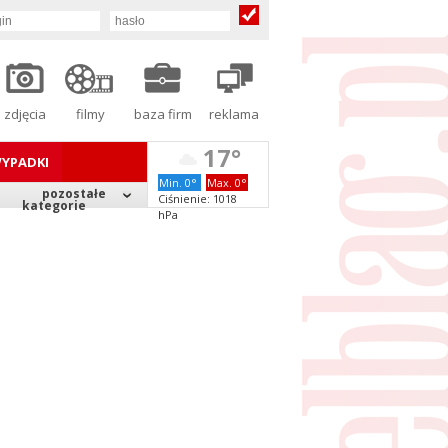
zdjęcia
filmy
baza firm
reklama
17°
YPADKI
Min. 0°
Max. 0°
pozostałe
Ciśnienie: 1018
kategorie
hPa