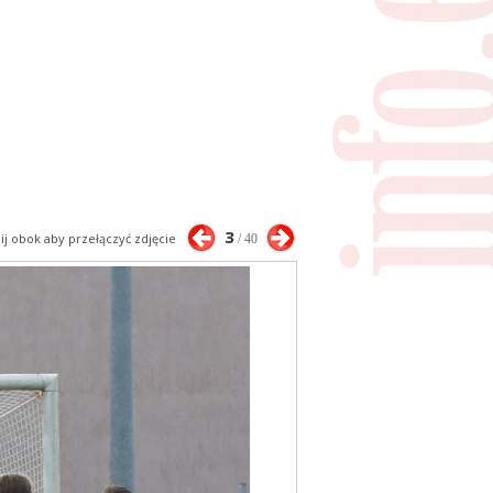
3
nij obok aby przełączyć zdjęcie
/ 40