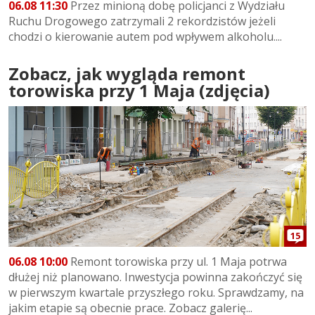
06.08 11:30
Przez minioną dobę policjanci z Wydziału
Ruchu Drogowego zatrzymali 2 rekordzistów jeżeli
chodzi o kierowanie autem pod wpływem alkoholu....
Zobacz, jak wygląda remont
torowiska przy 1 Maja (zdjęcia)
15
06.08 10:00
Remont torowiska przy ul. 1 Maja potrwa
dłużej niż planowano. Inwestycja powinna zakończyć się
w pierwszym kwartale przyszłego roku. Sprawdzamy, na
jakim etapie są obecnie prace. Zobacz galerię...