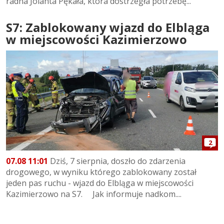
radna Jolanta Pękała, która dostrzegła potrzebę...
S7: Zablokowany wjazd do Elbląga
w miejscowości Kazimierzowo
2
07.08 11:01
Dziś, 7 sierpnia, doszło do zdarzenia
drogowego, w wyniku którego zablokowany został
jeden pas ruchu - wjazd do Elbląga w miejscowości
Kazimierzowo na S7. Jak informuje nadkom....