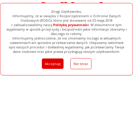
Drogi Użytkowniku,
Informujemy, że w związku z Rozporządzeniem o Ochronie Danych
Osobowych (RODO), które jest stosowane od 25 maja 2018
r.zaktualizowaliśmy naszą
Politykę prywatności
. W dokumencie tym
wyjaśniamy w sposób przejrzysty i bezpośredni jakie informacje zbieramy i
dlaczego to robimy.
Informujemy jednocześnie, że nie zmieniamy niczego w aktualnych
ustawieniach ani sposobie przetwarzania danych. Ulepszamy natomiast
opis naszych procedur i dokładniej wyjaśniamy, jak przetwarzamy Twoje
Galerie
Filmy
Baza Firm
Ogłoszenia
Pełna Wersja
dane osobowe oraz jakie prawa przysługują naszym użytkownikom.
Akceptuję
Nie teraz