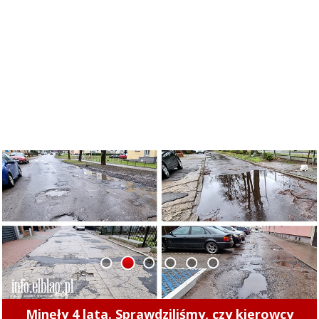
1
2
3
4
5
6
Międzypokoleniowe rozgrywki koszykówki