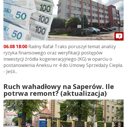
7
06.08 18:00
Radny Rafał Traks poruszył temat analizy
ryzyka finansowego oraz weryfikacji postępów
inwestycji źródła kogeneracyjnego (KG) w oparciu o
postanowienia Aneksu nr 4 do Umowy Sprzedaży Ciepła.
- Jeśli...
Ruch wahadłowy na Saperów. Ile
potrwa remont? (aktualizacja)