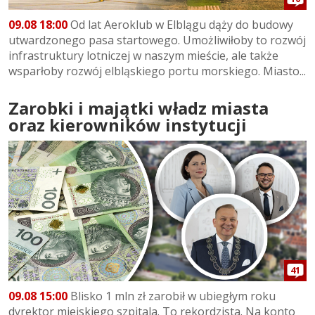
09.08 18:00
Od lat Aeroklub w Elblągu dąży do budowy
utwardzonego pasa startowego. Umożliwiłoby to rozwój
infrastruktury lotniczej w naszym mieście, ale także
wsparłoby rozwój elbląskiego portu morskiego. Miasto...
Zarobki i majątki władz miasta
oraz kierowników instytucji
41
09.08 15:00
Blisko 1 mln zł zarobił w ubiegłym roku
dyrektor miejskiego szpitala. To rekordzista. Na konto