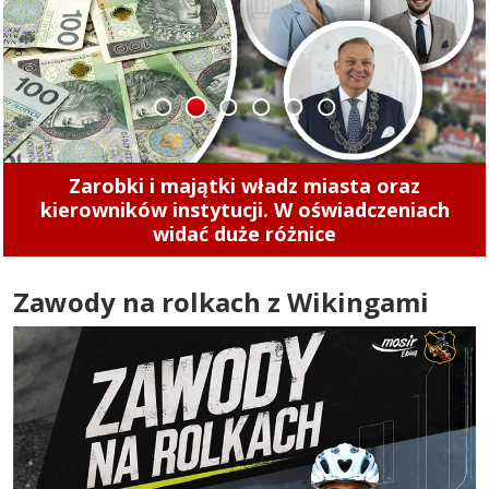
1
2
3
4
5
6
Mistrzowie Parkowania w Elblągu (część 496)
Zawody na rolkach z Wikingami