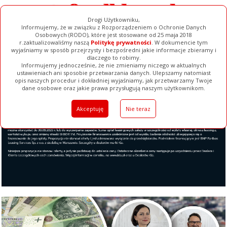
Drogi Użytkowniku,
Informujemy, że w związku z Rozporządzeniem o Ochronie Danych
Osobowych (RODO), które jest stosowane od 25 maja 2018
r.zaktualizowaliśmy naszą
Politykę prywatności
. W dokumencie tym
wyjaśniamy w sposób przejrzysty i bezpośredni jakie informacje zbieramy i
dlaczego to robimy.
Informujemy jednocześnie, że nie zmieniamy niczego w aktualnych
ustawieniach ani sposobie przetwarzania danych. Ulepszamy natomiast
opis naszych procedur i dokładniej wyjaśniamy, jak przetwarzamy Twoje
Galerie
Filmy
Baza Firm
Ogłoszenia
Pełna Wersja
dane osobowe oraz jakie prawa przysługują naszym użytkownikom.
Akceptuję
Nie teraz