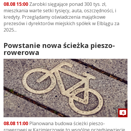
08.08 15:00
Zarobki sięgające ponad 300 tys. zł,
mieszkania warte setki tysięcy, auta, oszczędności, i
kredyty. Przeglądamy oświadczenia majątkowe
prezesów i dyrektorów miejskich spółek w Elblągu za
2025...
Powstanie nowa ścieżka pieszo-
rowerowa
6
08.08 11:00
Planowana budowa ścieżki pieszo-
rowerowej w Kazimierzowie to wspólne przedsięwzięcie