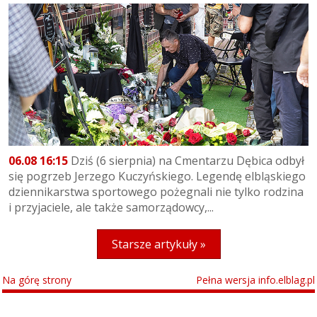
06.08 16:15
Dziś (6 sierpnia) na Cmentarzu Dębica odbył
się pogrzeb Jerzego Kuczyńskiego. Legendę elbląskiego
dziennikarstwa sportowego pożegnali nie tylko rodzina
i przyjaciele, ale także samorządowcy,...
Starsze artykuły »
Na górę strony
Pełna wersja info.elblag.pl