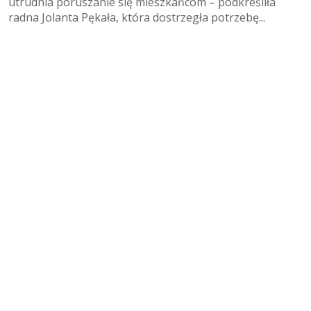
utrudnia poruszanie się mieszkańcom – podkreśliła
radna Jolanta Pękała, która dostrzegła potrzebę...