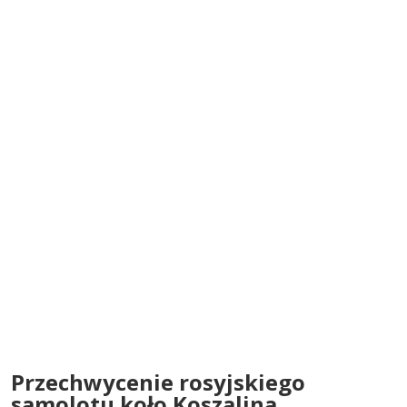
Przechwycenie rosyjskiego
samolotu koło Koszalina