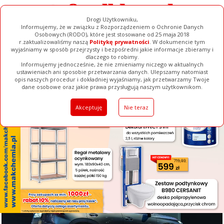
Drogi Użytkowniku,
Informujemy, że w związku z Rozporządzeniem o Ochronie Danych
Osobowych (RODO), które jest stosowane od 25 maja 2018
r.zaktualizowaliśmy naszą
Politykę prywatności
. W dokumencie tym
wyjaśniamy w sposób przejrzysty i bezpośredni jakie informacje zbieramy i
[ ZAMKNIJ ]
dlaczego to robimy.
Informujemy jednocześnie, że nie zmieniamy niczego w aktualnych
ustawieniach ani sposobie przetwarzania danych. Ulepszamy natomiast
opis naszych procedur i dokładniej wyjaśniamy, jak przetwarzamy Twoje
Galerie
Filmy
Baza Firm
Ogłoszenia
Pełna Wersja
dane osobowe oraz jakie prawa przysługują naszym użytkownikom.
Akceptuję
Nie teraz