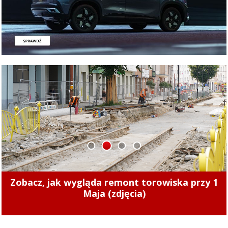
1
2
3
4
Zmiany cen ciepła w Elblągu. Nowe stawki
zaczęły obowiązywać od 1 sierpnia 2026 r.