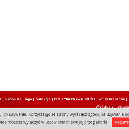
t
|
o serwisie
|
logo
|
redakcja
|
POLITYKA PRYWATNOŚCI
|
wpisy branżowe
|
Właścicielem serwis
u ich używania. Korzystając ze strony wyrażasz zgodę na używanie co
Copyright © 2004-2026 Elbląski D
ies możesz wyłączyć w ustawieniach swojej przeglądarki.
Rozum
0.32150387763977