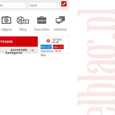
zdjęcia
filmy
baza firm
reklama
22°
YPADKI
Min. 0°
Max. 0°
pozostałe
Ciśnienie: 1014
kategorie
hPa