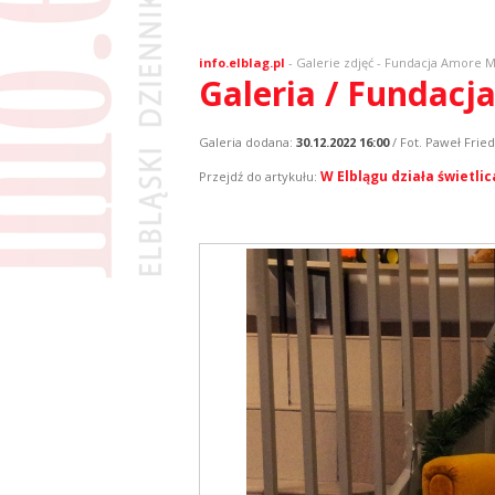
info.elblag.pl
-
Galerie zdjęć
- Fundacja Amore M
Galeria / Fundacj
Galeria dodana:
30.12.2022 16:00
/ Fot. Paweł Fried
W Elblągu działa świetl
Przejdź do artykułu: