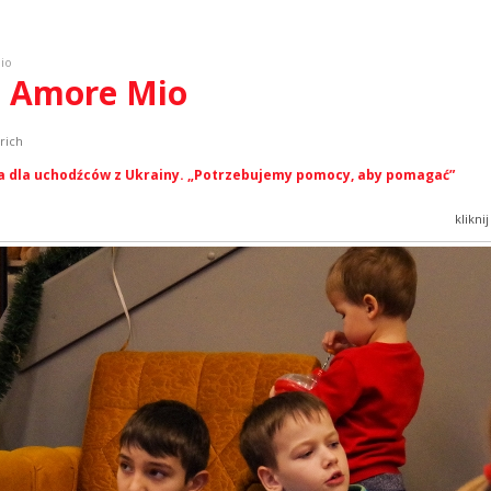
io
a Amore Mio
rich
ica dla uchodźców z Ukrainy. „Potrzebujemy pomocy, aby pomagać”
klikni