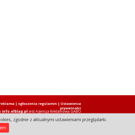
reklama
|
ogłoszenia regulamin
| Ustawienia
prywatności
u
info.elblag.pl
jest
Agencja Reklamowa GABO
okies, zgodnie z aktualnymi ustawieniami przeglądarki.
ziennik Internetowy. Wszystkie prawa zastrzeżone.
iem