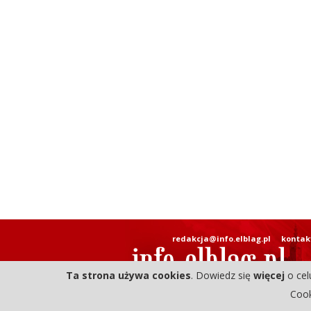
redakcja@info.elblag.pl
kontak
Ta strona używa cookies
. Dowiedz się
więcej
o cel
Cook