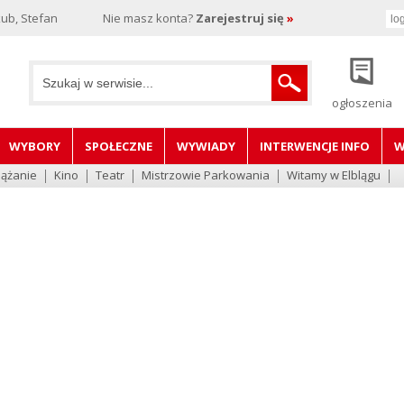
ub, Stefan
Nie masz konta?
Zarejestruj się
»
ogłoszenia
WYBORY
SPOŁECZNE
WYWIADY
INTERWENCJE INFO
W
lążanie
Kino
Teatr
Mistrzowie Parkowania
Witamy w Elblągu