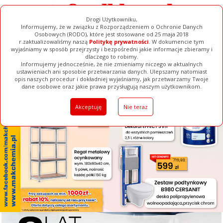
Drogi Użytkowniku,
Informujemy, że w związku z Rozporządzeniem o Ochronie Danych
Osobowych (RODO), które jest stosowane od 25 maja 2018
r.zaktualizowaliśmy naszą
Politykę prywatności
. W dokumencie tym
wyjaśniamy w sposób przejrzysty i bezpośredni jakie informacje zbieramy i
[ ZAMKNIJ ]
dlaczego to robimy.
Informujemy jednocześnie, że nie zmieniamy niczego w aktualnych
ustawieniach ani sposobie przetwarzania danych. Ulepszamy natomiast
opis naszych procedur i dokładniej wyjaśniamy, jak przetwarzamy Twoje
Galerie
Filmy
Baza Firm
Ogłoszenia
Pełna Wersja
dane osobowe oraz jakie prawa przysługują naszym użytkownikom.
Akceptuję
Nie teraz