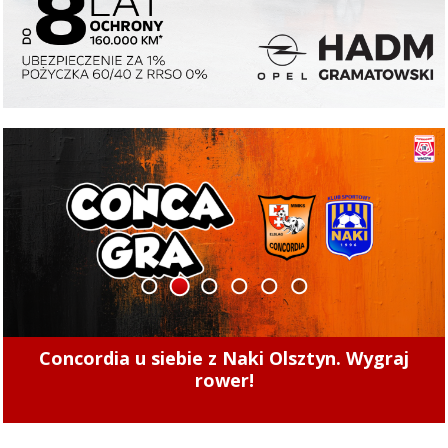
1
2
3
4
5
6
Jeśli Energa nie dotrzyma terminu, EPEC może
naliczyć karę 160 tys. zł dziennie. Czy do tego
dojdzie?