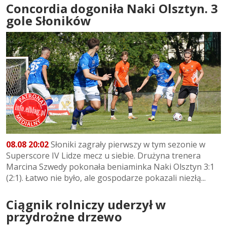
Concordia dogoniła Naki Olsztyn. 3
gole Słoników
08.08 20:02
Słoniki zagrały pierwszy w tym sezonie w
Superscore IV Lidze mecz u siebie. Drużyna trenera
Marcina Szwedy pokonała beniaminka Naki Olsztyn 3:1
(2:1). Łatwo nie było, ale gospodarze pokazali niezłą...
Ciągnik rolniczy uderzył w
przydrożne drzewo