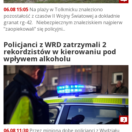
06.08 15:05
Na plaży w Tolkmicku znaleziono
pozostałość z czasów II Wojny Światowej a dokładnie
granat rg-42. Niebezpiecznym znaleziskiem najpierw
"zaopiekowali" się policyjni...
Policjanci z WRD zatrzymali 2
rekordzistów w kierowaniu pod
wpływem alkoholu
2
06.08 11:30
Przez minioną dobę policjanci z Wydziału