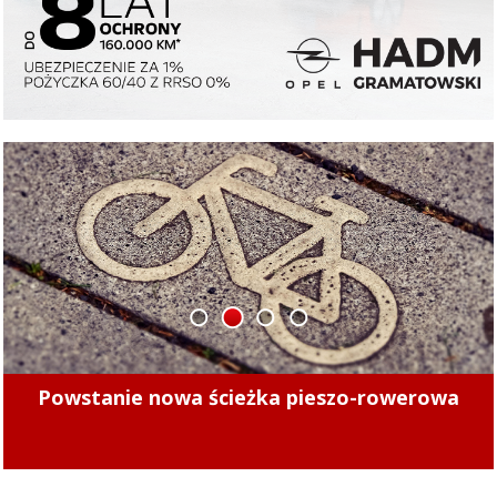
1
2
3
4
Minęły 4 lata. Sprawdziliśmy, czy kierowcy
mogą już bezpiecznie jeździć po tych ulicach