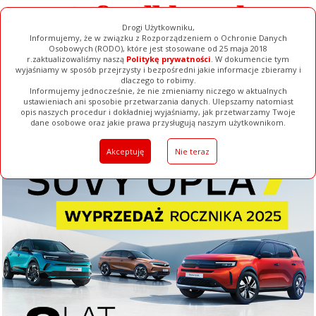
Drogi Użytkowniku,
Informujemy, że w związku z Rozporządzeniem o Ochronie Danych
Osobowych (RODO), które jest stosowane od 25 maja 2018
r.zaktualizowaliśmy naszą
Politykę prywatności
. W dokumencie tym
wyjaśniamy w sposób przejrzysty i bezpośredni jakie informacje zbieramy i
dlaczego to robimy.
Informujemy jednocześnie, że nie zmieniamy niczego w aktualnych
ustawieniach ani sposobie przetwarzania danych. Ulepszamy natomiast
opis naszych procedur i dokładniej wyjaśniamy, jak przetwarzamy Twoje
Galerie
Filmy
Baza Firm
Ogłoszenia
Pełna Wersja
dane osobowe oraz jakie prawa przysługują naszym użytkownikom.
Akceptuję
Nie teraz