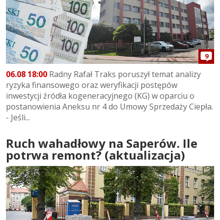
9
06.08 18:00
Radny Rafał Traks poruszył temat analizy
ryzyka finansowego oraz weryfikacji postępów
inwestycji źródła kogeneracyjnego (KG) w oparciu o
postanowienia Aneksu nr 4 do Umowy Sprzedaży Ciepła.
- Jeśli...
Ruch wahadłowy na Saperów. Ile
potrwa remont? (aktualizacja)