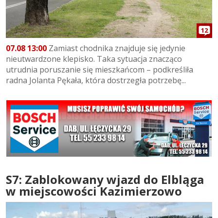
12
07.08 13:00
Zamiast chodnika znajduje się jedynie
nieutwardzone klepisko. Taka sytuacja znacząco
utrudnia poruszanie się mieszkańcom – podkreśliła
radna Jolanta Pękała, która dostrzegła potrzebę...
S7: Zablokowany wjazd do Elbląga
w miejscowości Kazimierzowo