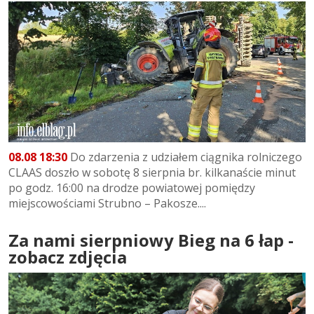
08.08 18:30
Do zdarzenia z udziałem ciągnika rolniczego
CLAAS doszło w sobotę 8 sierpnia br. kilkanaście minut
po godz. 16:00 na drodze powiatowej pomiędzy
miejscowościami Strubno – Pakosze....
Za nami sierpniowy Bieg na 6 łap -
zobacz zdjęcia