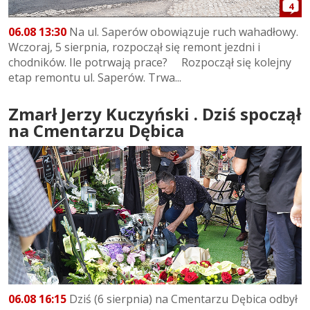
4
06.08 13:30
Na ul. Saperów obowiązuje ruch wahadłowy.
Wczoraj, 5 sierpnia, rozpoczął się remont jezdni i
chodników. Ile potrwają prace? Rozpoczął się kolejny
etap remontu ul. Saperów. Trwa...
Zmarł Jerzy Kuczyński . Dziś spoczął
na Cmentarzu Dębica
06.08 16:15
Dziś (6 sierpnia) na Cmentarzu Dębica odbył