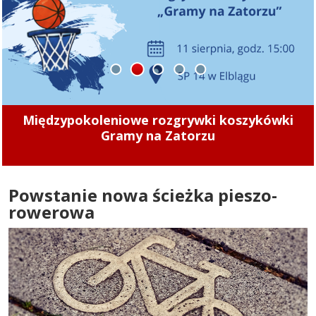
1
2
3
4
5
„Zamiast chodnika jest nieutwardzone
klepisko. To znacząco utrudnia poruszanie się
”
Powstanie nowa ścieżka pieszo-
rowerowa