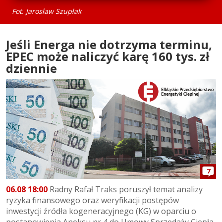
Fot. Jarosław Szupłak
Jeśli Energa nie dotrzyma terminu,
EPEC może naliczyć karę 160 tys. zł
dziennie
7
06.08 18:00
Radny Rafał Traks poruszył temat analizy
ryzyka finansowego oraz weryfikacji postępów
inwestycji źródła kogeneracyjnego (KG) w oparciu o
postanowienia Aneksu nr 4 do Umowy Sprzedaży Ciepła.