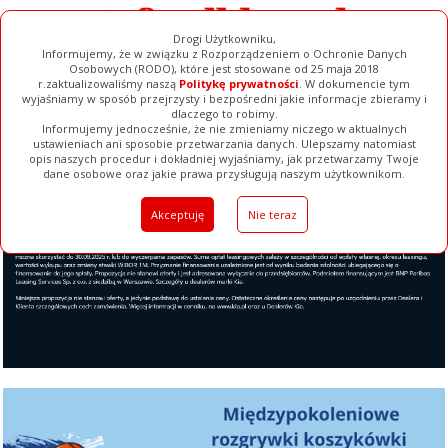
Drogi Użytkowniku,
Informujemy, że w związku z Rozporządzeniem o Ochronie Danych
Osobowych (RODO), które jest stosowane od 25 maja 2018
r.zaktualizowaliśmy naszą
Politykę prywatności
. W dokumencie tym
wyjaśniamy w sposób przejrzysty i bezpośredni jakie informacje zbieramy i
dlaczego to robimy.
Informujemy jednocześnie, że nie zmieniamy niczego w aktualnych
ustawieniach ani sposobie przetwarzania danych. Ulepszamy natomiast
opis naszych procedur i dokładniej wyjaśniamy, jak przetwarzamy Twoje
Galerie
Filmy
Baza Firm
Ogłoszenia
Pełna Wersja
dane osobowe oraz jakie prawa przysługują naszym użytkownikom.
Akceptuję
Nie teraz