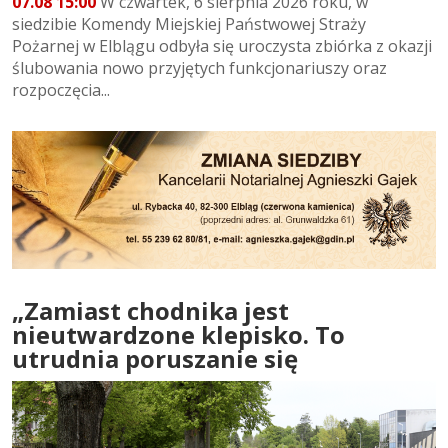
07.08 15:00
W czwartek, 6 sierpnia 2026 roku, w
siedzibie Komendy Miejskiej Państwowej Straży
Pożarnej w Elblągu odbyła się uroczysta zbiórka z okazji
ślubowania nowo przyjętych funkcjonariuszy oraz
rozpoczęcia...
„Zamiast chodnika jest
nieutwardzone klepisko. To
utrudnia poruszanie się