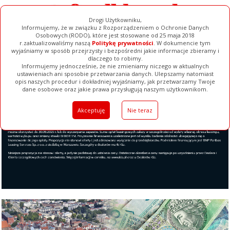
Drogi Użytkowniku,
Informujemy, że w związku z Rozporządzeniem o Ochronie Danych
Osobowych (RODO), które jest stosowane od 25 maja 2018
r.zaktualizowaliśmy naszą
Politykę prywatności
. W dokumencie tym
wyjaśniamy w sposób przejrzysty i bezpośredni jakie informacje zbieramy i
dlaczego to robimy.
Informujemy jednocześnie, że nie zmieniamy niczego w aktualnych
ustawieniach ani sposobie przetwarzania danych. Ulepszamy natomiast
opis naszych procedur i dokładniej wyjaśniamy, jak przetwarzamy Twoje
Galerie
Filmy
Baza Firm
Ogłoszenia
Pełna Wersja
dane osobowe oraz jakie prawa przysługują naszym użytkownikom.
Akceptuję
Nie teraz