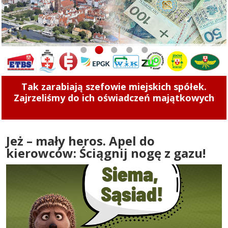
1
2
3
4
5
Tak zarabiają szefowie miejskich spółek.
Zajrzeliśmy do ich oświadczeń majątkowych
Jeż – mały heros. Apel do
kierowców: Ściągnij nogę z gazu!