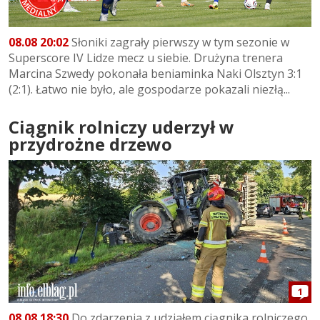
08.08 20:02
Słoniki zagrały pierwszy w tym sezonie w
Superscore IV Lidze mecz u siebie. Drużyna trenera
Marcina Szwedy pokonała beniaminka Naki Olsztyn 3:1
(2:1). Łatwo nie było, ale gospodarze pokazali niezłą...
Ciągnik rolniczy uderzył w
przydrożne drzewo
1
08.08 18:30
Do zdarzenia z udziałem ciągnika rolniczego