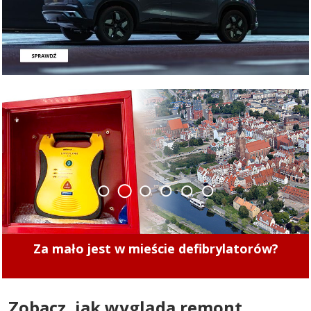
1
2
3
4
5
6
Mistrzowie Parkowania w Elblągu (część 495)
Zobacz, jak wygląda remont