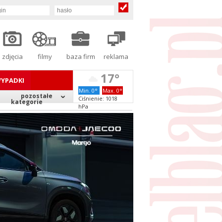
zdjęcia
filmy
baza firm
reklama
17°
YPADKI
Min. 0°
Max. 0°
pozostałe
Ciśnienie: 1018
kategorie
hPa