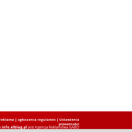
reklama
|
ogłoszenia regulamin
| Ustawienia
prywatności
u
info.elblag.pl
jest
Agencja Reklamowa GABO