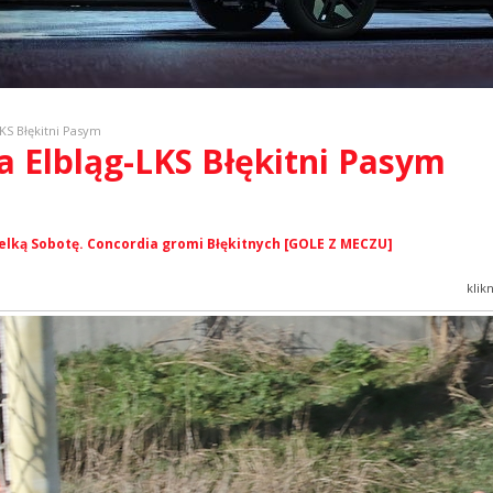
KS Błękitni Pasym
ia Elbląg-LKS Błękitni Pasym
elką Sobotę. Concordia gromi Błękitnych [GOLE Z MECZU]
klik