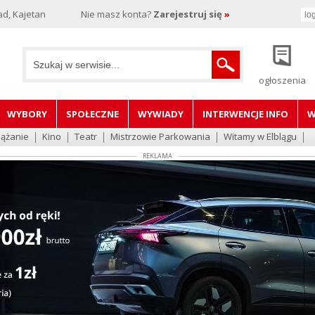
d, Kajetan
Nie masz konta?
Zarejestruj się
»
ogłoszenia
WYBORY
SPOŁECZNE
WYWIADY
INTERWENCJE INFO
W
lążanie
Kino
Teatr
Mistrzowie Parkowania
Witamy w Elblągu
REKLAMA