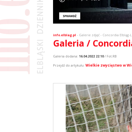
info.elblag.pl
-
Galerie zdjęć
- Concordia Elbląg-L
Galeria / Concord
Galeria dodana:
16.04.2022 22:10
/ Fot.RB
Wielkie zwycięstwo w Wi
Przejdź do artykułu: