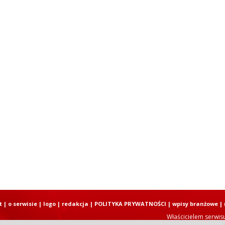
t
|
o serwisie
|
logo
|
redakcja
|
POLITYKA PRYWATNOŚCI
|
wpisy branżowe
|
Właścicielem serwis