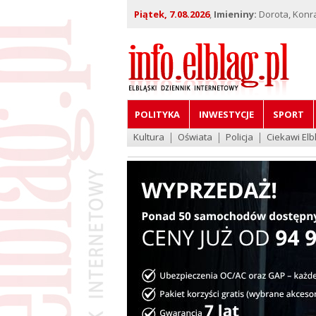
Piątek, 7.08.2026
,
Imieniny:
Dorota, Konra
POLITYKA
INWESTYCJE
SPORT
Kultura
Oświata
Policja
Ciekawi Elb