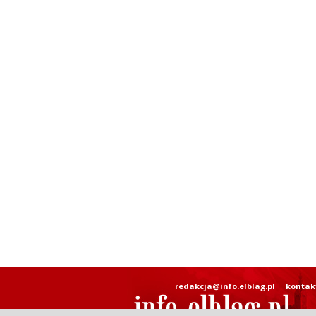
redakcja@info.elblag.pl
kontak