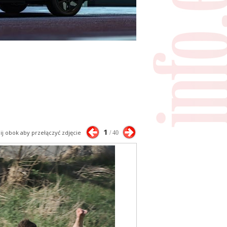
1
nij obok aby przełączyć zdjęcie
/ 40