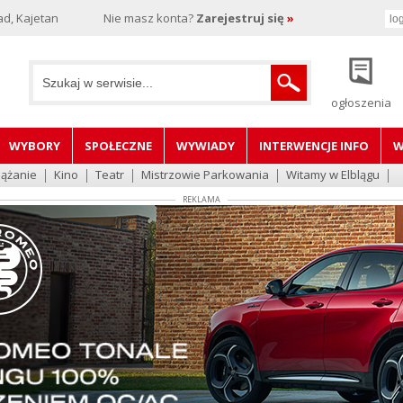
d, Kajetan
Nie masz konta?
Zarejestruj się
»
ogłoszenia
WYBORY
SPOŁECZNE
WYWIADY
INTERWENCJE INFO
W
lążanie
Kino
Teatr
Mistrzowie Parkowania
Witamy w Elblągu
REKLAMA