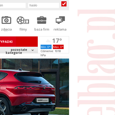
zdjęcia
filmy
baza firm
reklama
17°
YPADKI
Min. 0°
Max. 0°
pozostałe
Ciśnienie: 1018
kategorie
hPa