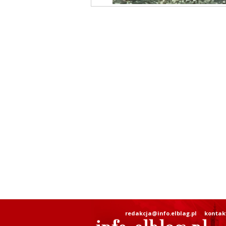
redakcja@info.elblag.pl
kontak