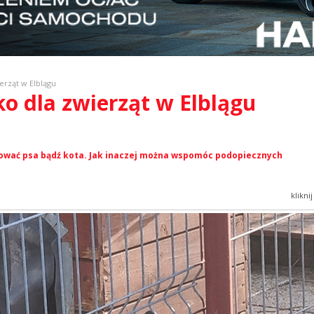
erząt w Elblągu
ko dla zwierząt w Elblągu
ować psa bądź kota. Jak inaczej można wspomóc podopiecznych
klikni