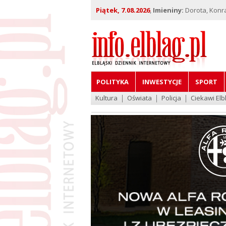
Piątek, 7.08.2026
,
Imieniny:
Dorota, Konra
POLITYKA
INWESTYCJE
SPORT
Kultura
Oświata
Policja
Ciekawi Elb