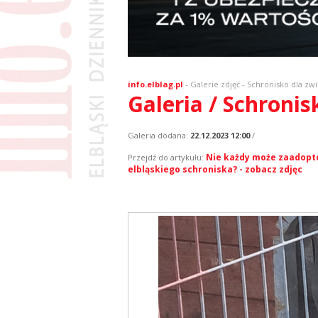
info.elblag.pl
-
Galerie zdjęć
- Schronisko dla zwi
Galeria / Schronis
Galeria dodana:
22.12.2023 12:00
/
Nie każdy może zaadopt
Przejdź do artykułu:
elbląskiego schroniska? - zobacz zdjęc